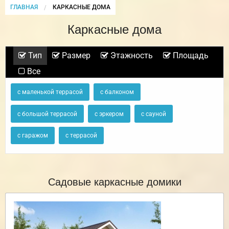
ГЛАВНАЯ
CURRENT:
КАРКАСНЫЕ ДОМА
Каркасные дома
Тип
Размер
Этажность
Площадь
Все
с маленькой террасой
с балконом
с большой террасой
с эркером
с сауной
с гаражом
с террасой
Садовые каркасные домики