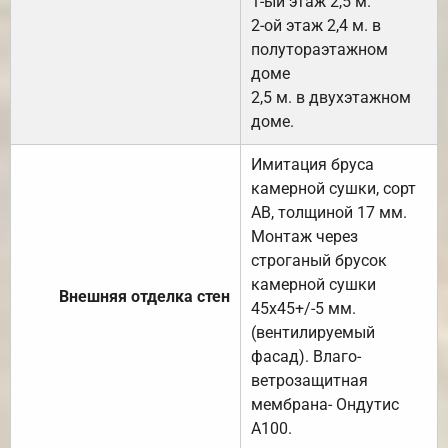
1-ый этаж 2,5 м.
2-ой этаж 2,4 м. в
полутораэтажном
доме
2,5 м. в двухэтажном
доме.
Имитация бруса
камерной сушки, сорт
АВ, толщиной 17 мм.
Монтаж через
строганый брусок
камерной сушки
Внешняя отделка стен
45х45+/-5 мм.
(вентилируемый
фасад). Влаго-
ветрозащитная
мембрана- Ондутис
А100.