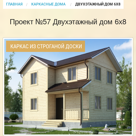
ГЛАВНАЯ
КАРКАСНЫЕ ДОМА
CURRENT:
ДВУХЭТАЖНЫЙ ДОМ 6Х8
Проект №57 Двухэтажный дом 6х8
КАРКАС ИЗ СТРОГАНОЙ ДОСКИ