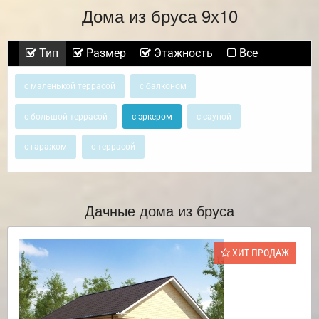
Дома из бруса 9х10
Тип
Размер
Этажность
Все
с маленькой террасой
с балконом
с большой террасой
с эркером
с сауной
с гаражом
с террасой
Дачные дома из бруса
ХИТ ПРОДАЖ