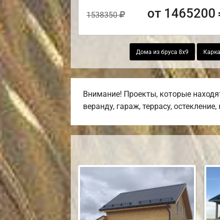
от 1465200
1538350
Дома из бруса 8х9
Карка
Внимание! Проекты, которые находя
веранду, гараж, террасу, остекление,