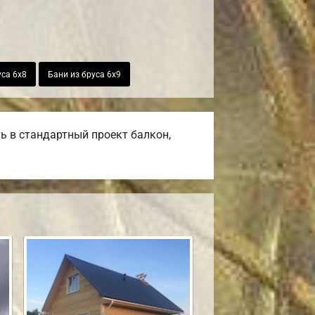
уса 6х8
Бани из бруса 6х9
ь в стандартный проект балкон,