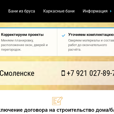
а
Бани из бруса
Каркасные бани
Информация
Корректируем проекты
Уточняем комплектацию
Меняем планировку,
Сверяем материалы и состав
расположение окон, дверей и
работ до окончательного
перегородок.
расчёта.
 Смоленске
+7 921 027-89-