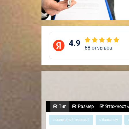
4.9
88
отзывов
Тип
Размер
Этажность
с маленькой террасой
с балконом