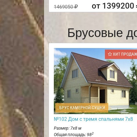
от 1399200
1469050
Брусовые д
ХИТ ПРОДА
БРУС КАМЕРНОЙ СУШКИ
№102 Дом с тремя спальнями 7х8
Размер: 7х8 м
2
Общая площадь: 98