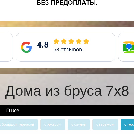
4.8
53
отзывов
Дома из бруса 7х8
Все
с большой террасой
с эркером
с сауной
с гаражом
с тер