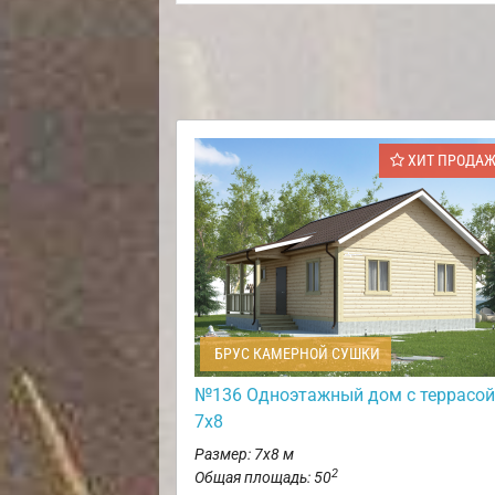
ХИТ ПРОДА
БРУС КАМЕРНОЙ СУШКИ
№136 Одноэтажный дом с террасой
7х8
Размер: 7х8 м
2
Общая площадь: 50