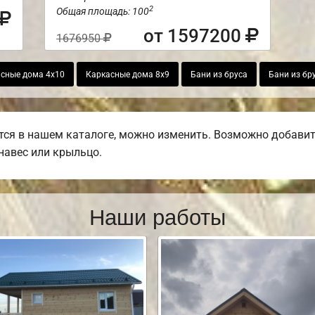
2
Общая площадь: 100
от 1597200
1676950
сные дома 4х10
Каркасные дома 8х9
Бани из бруса
Бани из бр
тся в нашем каталоге, можно изменить. Возможно добавит
 навес или крыльцо.
Наши работы