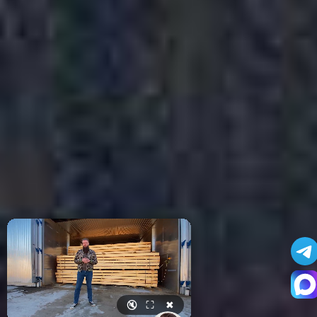
🔇
⛶
✖