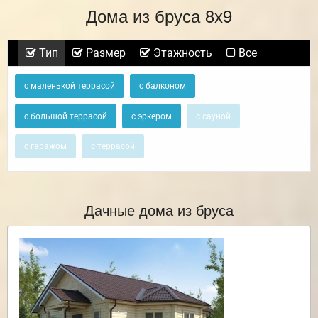
Дома из бруса 8х9
Тип
Размер
Этажность
Все
с маленькой террасой
с балконом
с большой террасой
с эркером
с сауной
с гаражом
с террасой
Дачные дома из бруса