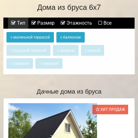
Дома из бруса 6х7
Тип
Размер
Этажность
Все
с маленькой террасой
с балконом
с большой террасой
с эркером
с сауной
с гаражом
с террасой
Дачные дома из бруса
ХИТ ПРОДАЖ