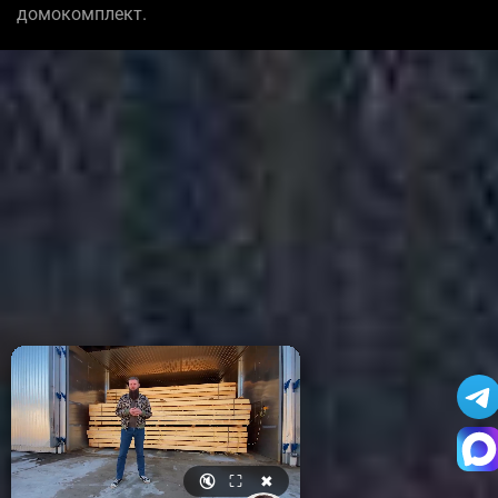
домокомплект.
🔇
⛶
✖