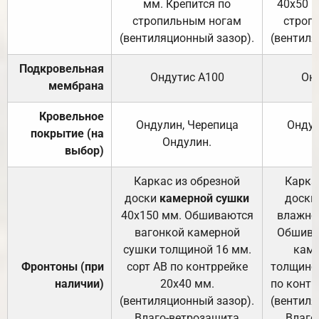
мм. Крепится по
40х50 м
стропильным ногам
строп
(вентиляционный зазор).
(вентиля
Подкровельная
Ондутис А100
Он
мембрана
Кровельное
Ондулин, Черепица
Ондул
покрытие (на
Ондулин.
выбор)
Каркас из обрезной
Карка
доски
камерной сушки
доски
40х150 мм. Обшиваются
влажно
вагонкой камерной
Обшива
сушки толщиной 16 мм.
каме
Фронтоны (при
сорт АВ по контррейке
толщиной
наличии)
20х40 мм.
по контр
(вентиляционный зазор).
(вентиля
Влаго-ветрозащита
Влаго