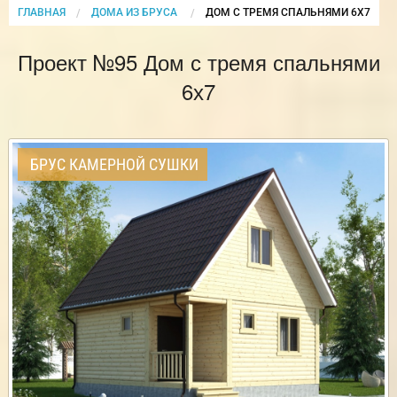
ГЛАВНАЯ
ДОМА ИЗ БРУСА
CURRENT:
ДОМ С ТРЕМЯ СПАЛЬНЯМИ 6Х7
Проект №95 Дом с тремя спальнями
6х7
БРУС КАМЕРНОЙ СУШКИ