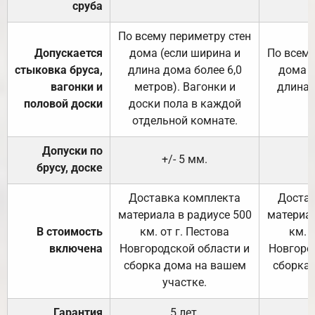
сруба
По всему периметру стен
Допускается
дома (если ширина и
По всему
стыковка бруса,
длина дома более 6,0
дома (
вагонки и
метров). Вагонки и
длина 
половой доски
доски пола в каждой
отдельной комнате.
Допуски по
+/- 5 мм.
брусу, доске
Доставка комплекта
Достав
материала в радиусе 500
материал
В стоимость
км. от г. Пестова
км. 
включена
Новгородской области и
Новгоро
сборка дома на вашем
сборка
участке.
Гарантия
5 лет.