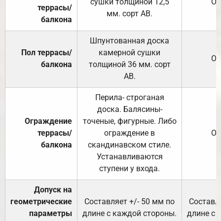
сушки толщиной 12,5
От
террасы/
мм. сорт АВ.
балкона
Шпунтованная доска
Пол террасы/
камерной сушки
От
балкона
толщиной 36 мм. сорт
АВ.
Перила- строганая
доска. Балясины-
Ограждение
точеные, фигурные. Либо
террасы/
ограждение в
От
балкона
скандинавском стиле.
Устанавливаются
ступени у входа.
Допуск на
геометрические
Составляет +/- 50 мм по
Составля
параметры
длине с каждой стороны.
длине с 