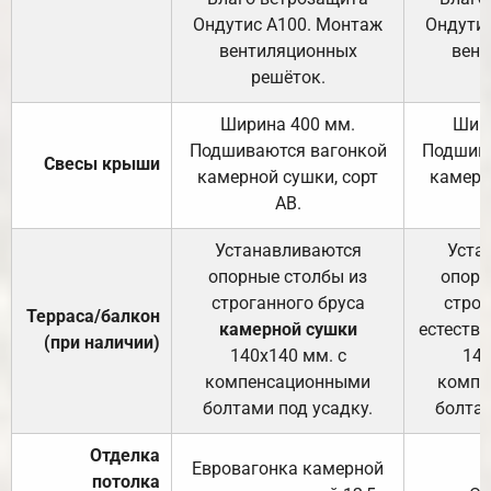
Ондутис А100. Монтаж
Ондути
вентиляционных
вент
решёток.
Ширина 400 мм.
Шир
Подшиваются вагонкой
Подшива
Свесы крыши
камерной сушки, сорт
камерн
АВ.
Устанавливаются
Уста
опорные столбы из
опорн
строганного бруса
строг
Терраса/балкон
камерной сушки
естеств
(при наличии)
140х140 мм. с
140
компенсационными
компе
болтами под усадку.
болтам
Отделка
Евровагонка камерной
потолка