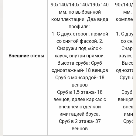
90х140/140х140/190х140
90х140/
мм. по выбранной
мм. 
комплектации. Два вида
комплек
профиля:
п
1. С двух сторон, прямой
1. С дву
со снятой фаской. 2.
со сня
Снаружи под «блок-
Снару
Внешние стены
хаус», внутри прямой.
хаус», 
Высота сруба: Сруб
Высот
одноэтажный- 18 венцов
одноэта
Сруб с мансардой- 18
Сруб с
венцов
Сруб в 1,5 этажа- 18
Сруб в
венцов, далее каркас с
венцов,
внешней отделкой
внеш
имитацией бруса.
имит
Сруб в 2 этажа- 37
Сруб 
венцов