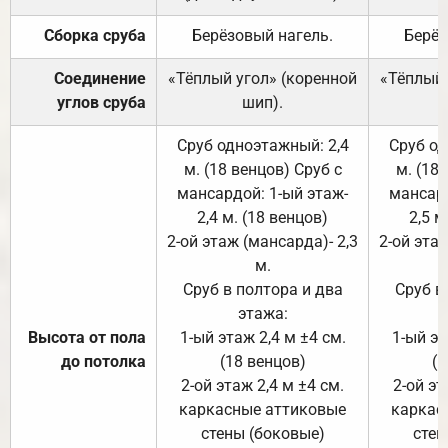
Сборка сруба
Берёзовый нагель.
Берёз
Соединение
«Тёплый угол» (коренной
«Тёплый 
углов сруба
шип).
Сруб одноэтажный: 2,4
Сруб од
м. (18 венцов) Сруб с
м. (18
мансардой: 1-ый этаж-
мансард
2,4 м. (18 венцов)
2,5 м
2-ой этаж (мансарда)- 2,3
2-ой этаж
м.
Сруб в полтора и два
Сруб в
этажа:
Высота от пола
1-ый этаж 2,4 м ±4 см.
1-ый эт
до потолка
(18 венцов)
(1
2-ой этаж 2,4 м ±4 см.
2-ой эт
каркасные аттиковые
каркас
стены (боковые)
стен