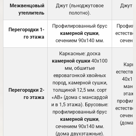
Межвенцовый
Джут (льноджутовое
Джут 
утеплитель
полотно).
п
Профилированный брус
Профили
Перегородки 1-
камерной сушки
,
естестве
го этажа
сечением 90х140 мм.
сечени
Каркасные: доска
камерной сушки
40х100
Карк
мм, обшитые
естеств
евровагонкой хвойных
40х10
пород, камерной сушки,
манса
Перегородки 2-
толщиной 12,5 мм. сорт
этажа
го этажа
«АВ» (дома с мансардой
профили
и в 1,5 этажа). Брусовые:
естестве
профилированный брус
сечени
камерной сушки
,
(дома 
сечением 90х140 мм.
(дома двухэтажные).