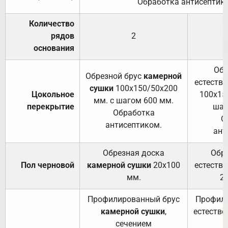
Обработка антисептик
Количество
рядов
2
основания
Обр
Обрезной брус
камерной
естеств
сушки
100х150/50х200
Цокольное
100х15
мм. с шагом 600 мм.
перекрытие
шаг
Обработка
О
антисептиком.
ант
Обрезная доска
Обр
Пол черновой
камерной сушки
20х100
естеств
мм.
2
Профилированный брус
Профили
камерной сушки
,
естестве
сечением
с