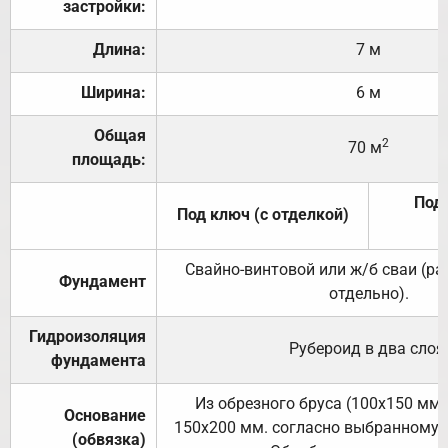
застройки:
Длина:
7 м
Ширина:
6 м
Общая
2
70 м
площадь:
Под 
Под ключ (с отделкой)
Свайно-винтовой или ж/б сваи (р
Фундамент
отдельно).
Гидроизоляция
Рубероид в два слоя
фундамента
Из обрезного бруса (100х150 мм.
Основание
150х200 мм. согласно выбранному с
(обвязка)