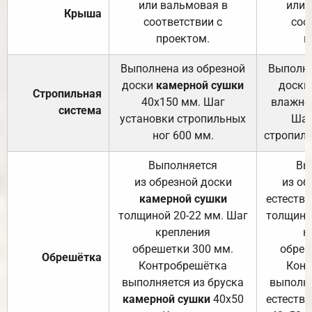
или вальмовая в
или 
Крыша
соответствии с
соо
проектом.
п
Выполнена из обрезной
Выполне
доски
камерной сушки
доски
Стропильная
40х150 мм. Шаг
влажно
система
установки стропильных
Шаг
ног 600 мм.
стропиль
Выполняется
Вы
из обрезной доски
из об
камерной сушки
естеств
толщиной 20-22 мм. Шаг
толщино
крепления
к
обрешетки 300 мм.
обреш
Обрешётка
Контробрешётка
Конт
выполняется из бруска
выполня
камерной сушки
40х50
естеств