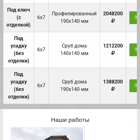
Под ключ
Профилированный
2048200
(с
6х7
За
190х140 мм
отделкой)
Под
усадку
Cруб дома
1212200
6х7
За
(без
140х140 мм
отделки)
Под
усадку
Cруб дома
1388200
6х7
За
(без
190х140 мм
отделки)
Наши работы