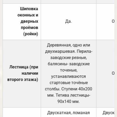
Шиповка
оконных и
дверных
Да.
От
проёмов
(ройки)
Деревянная, одно или
двухмаршевая. Перила-
заводские резные,
балясины- заводские
Лестница (при
точеные,
наличии
От
устанавливаются
второго этажа)
стартовые точёные
столбы. Ступени 40х200
мм. Тетива лестницы-
90х140 мм.
Двускатная, ломаная
Двуска