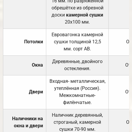
16 мм. по разряженной
обрешётке из обрезной
доски
камерной сушки
20х100 мм.
Евровагонка камерной
Потолки
сушки толщиной 12,5
От
мм. сорт АВ.
Деревянные, двойного
Окна
От
остекления.
Входная- металлическая,
утеплённая (Россия).
Двери
От
Межкомнатные-
филёнчатые.
Наличник деревянный,
Наличники на
строганый, камерной
От
окна и двери
сушки 70-90 мм.