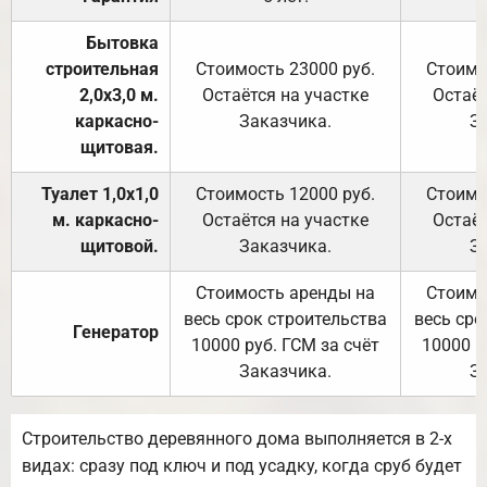
Бытовка
строительная
Стоимость 23000 руб.
Стоимо
2,0х3,0 м.
Остаётся на участке
Остаёт
каркасно-
Заказчика.
З
щитовая.
Туалет 1,0х1,0
Стоимость 12000 руб.
Стоимо
м. каркасно-
Остаётся на участке
Остаёт
щитовой.
Заказчика.
З
Стоимость аренды на
Стоимо
весь срок строительства
весь сро
Генератор
10000 руб. ГСМ за счёт
10000 р
Заказчика.
З
Строительство деревянного дома выполняется в 2-х
видах: сразу под ключ и под усадку, когда сруб будет