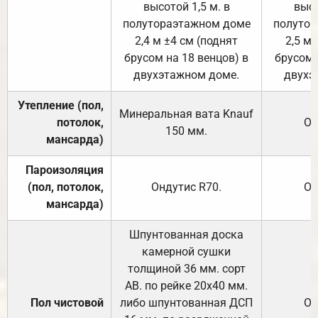
высотой 1,5 м. в
высо
полутораэтажном доме
полутор
2,4 м ±4 см (поднят
2,5 м 
брусом на 18 венцов) в
брусом 
двухэтажном доме.
двухэ
Утепление (пол,
Минеральная вата
Knauf
потолок,
От
150
мм.
мансарда)
Пароизоляция
(пол, потолок,
Ондутис
R70
.
От
мансарда)
Шпунтованная доска
камерной сушки
толщиной 36 мм. сорт
АВ. по рейке 20х40 мм.
Пол чистовой
либо шпунтованная ДСП
От