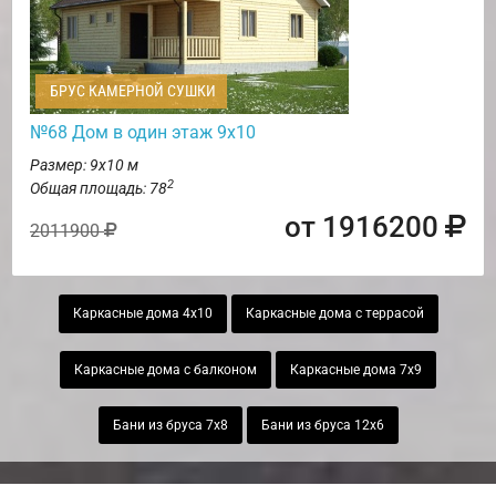
БРУС КАМЕРНОЙ СУШКИ
№68 Дом в один этаж 9х10
Размер: 9х10 м
2
Общая площадь: 78
от 1916200
2011900
Каркасные дома 4х10
Каркасные дома с террасой
Каркасные дома с балконом
Каркасные дома 7х9
Бани из бруса 7х8
Бани из бруса 12х6