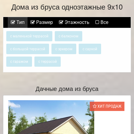
Дома из бруса одноэтажные 9х10
Тип
Размер
Этажность
Все
с маленькой террасой
с балконом
с большой террасой
с эркером
с сауной
с гаражом
с террасой
Дачные дома из бруса
ХИТ ПРОДАЖ