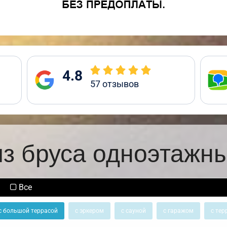
4.8
57
отзывов
з бруса одноэтажн
Все
с большой террасой
с эркером
с сауной
с гаражом
с тер