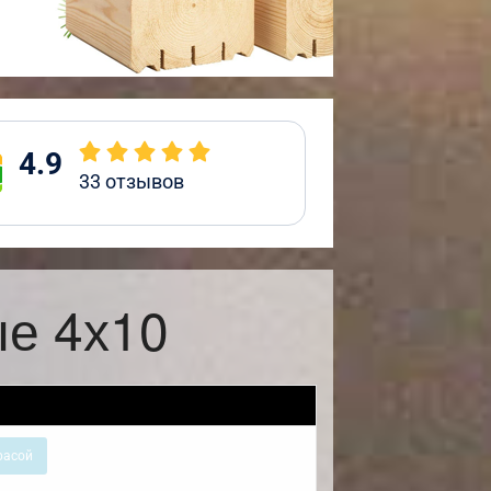
4.9
33
отзывов
ые 4х10
расой