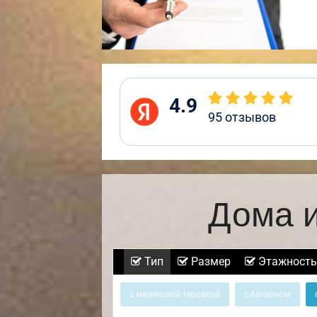
4.9
95
отзывов
Дома и
Тип
Размер
Этажность
с маленькой террасой
с балконом