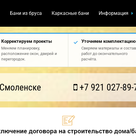
а
Бани из бруса
Каркасные бани
Информация
Корректируем проекты
Уточняем комплектацию
Меняем планировку,
Сверяем материалы и состав
расположение окон, дверей и
работ до окончательного
перегородок.
расчёта.
 Смоленске
+7 921 027-89-