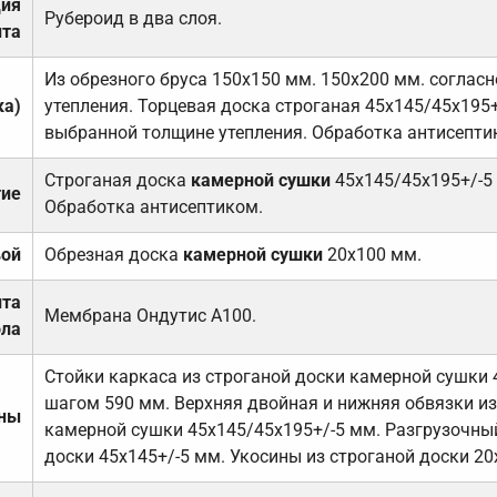
ция
Рубероид в два слоя.
та
Из обрезного бруса 150х150 мм. 150х200 мм. соглас
ка)
утепления. Торцевая доска строганая 45х145/45х195+
выбранной толщине утепления. Обработка антисепти
Строганая доска
камерной сушки
45х145/45х195+/-5
тие
Обработка антисептиком.
вой
Обрезная доска
камерной сушки
20х100 мм.
ита
Мембрана Ондутис А100.
ола
Стойки каркаса из строганой доски камерной сушки 
шагом 590 мм. Верхняя двойная и нижняя обвязки из
ены
камерной сушки 45х145/45х195+/-5 мм. Разгрузочный
доски 45х145+/-5 мм. Укосины из строганой доски 20