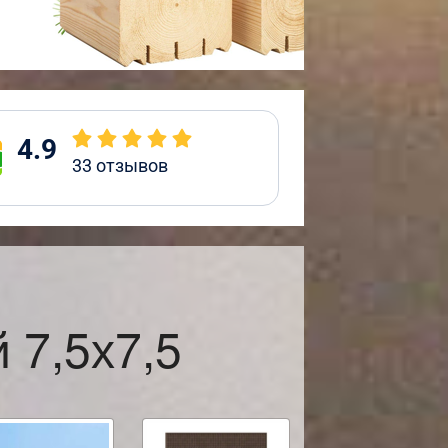
4.9
33
отзывов
 7,5х7,5