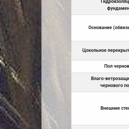
Гидроизоля
фундамен
Основание (обвяз
Цокольное перекры
Пол черно
Влаго-ветрозащ
чернового п
Внешние ст