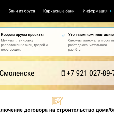
а
Бани из бруса
Каркасные бани
Информация
Корректируем проекты
Уточняем комплектацию
Меняем планировку,
Сверяем материалы и состав
расположение окон, дверей и
работ до окончательного
перегородок.
расчёта.
 Смоленске
+7 921 027-89-