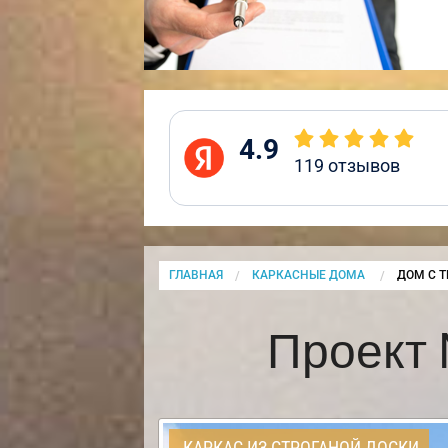
4.9
119
отзывов
ГЛАВНАЯ
КАРКАСНЫЕ ДОМА
CURRENT
ДОМ С Т
Проект 
КАРКАС ИЗ СТРОГАНОЙ ДОСКИ