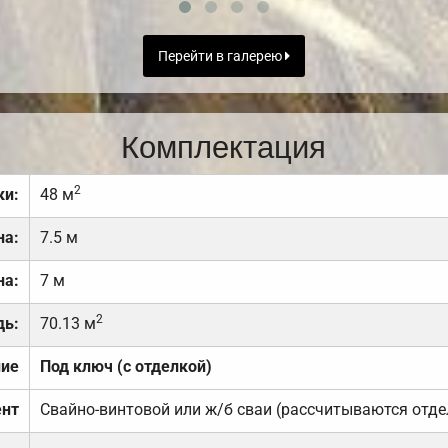
Перейти в галерею
Комплектация
2
ки:
48 м
на:
7.5 м
на:
7 м
2
дь:
70.13 м
ние
Под ключ (с отделкой)
нт
Свайно-винтовой или ж/б сваи (рассчитываются отде