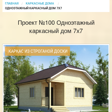
ГЛАВНАЯ
КАРКАСНЫЕ ДОМА
CURRENT:
ОДНОЭТАЖНЫЙ КАРКАСНЫЙ ДОМ 7Х7
Проект №100 Одноэтажный
каркасный дом 7х7
КАРКАС ИЗ СТРОГАНОЙ ДОСКИ