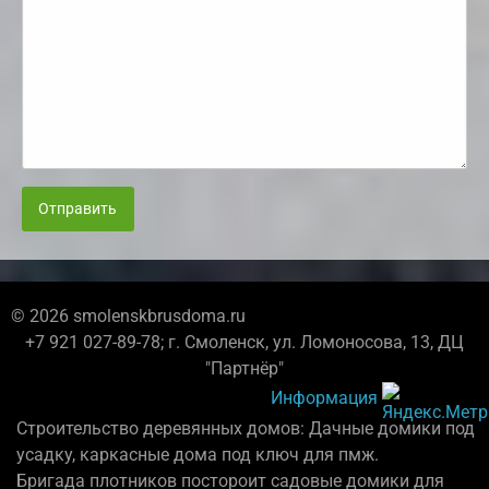
Отправить
© 2026 smolenskbrusdoma.ru
+7 921 027-89-78; г. Смоленск, ул. Ломоносова, 13, ДЦ
"Партнёр"
Информация
Строительство деревянных домов: Дачные домики под
усадку, каркасные дома под ключ для пмж.
Бригада плотников постороит садовые домики для