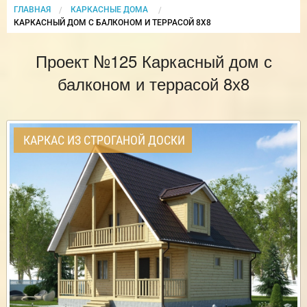
ГЛАВНАЯ
КАРКАСНЫЕ ДОМА
CURRENT:
КАРКАСНЫЙ ДОМ С БАЛКОНОМ И ТЕРРАСОЙ 8Х8
Проект №125 Каркасный дом с
балконом и террасой 8х8
КАРКАС ИЗ СТРОГАНОЙ ДОСКИ