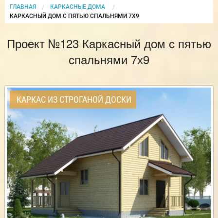
ГЛАВНАЯ
КАРКАСНЫЕ ДОМА
CURRENT:
КАРКАСНЫЙ ДОМ С ПЯТЬЮ СПАЛЬНЯМИ 7Х9
Проект №123 Каркасный дом с пятью
спальнями 7х9
КАРКАС ИЗ СТРОГАНОЙ ДОСКИ