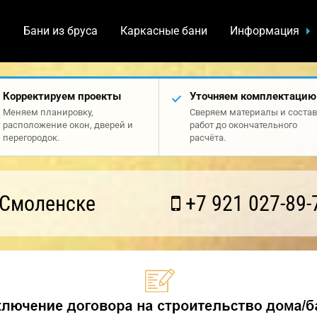
а
Бани из бруса
Каркасные бани
Информация
Корректируем проекты
Уточняем комплектацию
Меняем планировку,
Сверяем материалы и состав
расположение окон, дверей и
работ до окончательного
перегородок.
расчёта.
 Смоленске
+7 921 027-89-