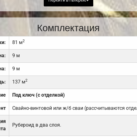
Перейти в галерею
Комплектация
2
ки:
81 м
на:
9 м
на:
9 м
2
дь:
137 м
ние
Под ключ (с отделкой)
нт
Свайно-винтовой или ж/б сваи (рассчитываются отде
ция
Рубероид в два слоя.
та