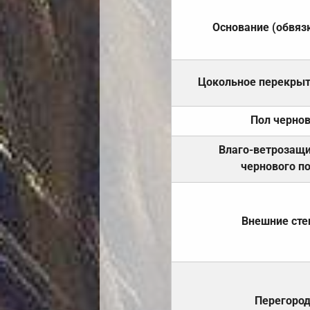
Основание (обвяз
Цокольное перекры
Пол черно
Влаго-ветрозащ
чернового п
Внешние ст
Перегоро