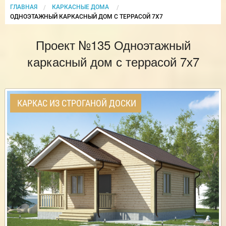
ГЛАВНАЯ
КАРКАСНЫЕ ДОМА
CURRENT:
ОДНОЭТАЖНЫЙ КАРКАСНЫЙ ДОМ С ТЕРРАСОЙ 7Х7
Проект №135 Одноэтажный
каркасный дом с террасой 7х7
КАРКАС ИЗ СТРОГАНОЙ ДОСКИ