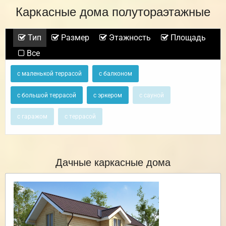
Каркасные дома полутораэтажные
Тип
Размер
Этажность
Площадь
Все
с маленькой террасой
с балконом
с большой террасой
с эркером
с сауной
с гаражом
с террасой
Дачные каркасные дома