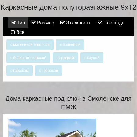
Каркасные дома полутораэтажные 9х12
Тип
Размер
Этажность
Площадь
Все
с маленькой террасой
с балконом
с большой террасой
с эркером
с сауной
с гаражом
с террасой
Дома каркасные под ключ в Смоленске для
ПМЖ