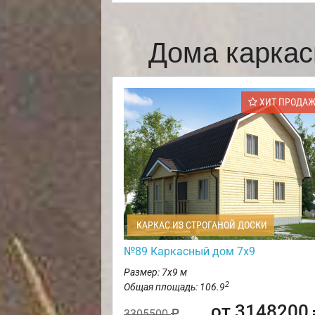
Дома каркас
ХИТ ПРОДА
КАРКАС ИЗ СТРОГАНОЙ ДОСКИ
№89 Каркасный дом 7х9
Размер: 7х9 м
2
Общая площадь: 106.9
от 3148200
3305500