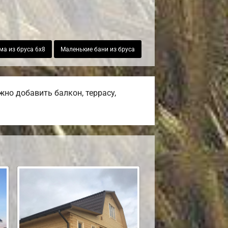
ма из бруса 6х8
Маленькие бани из бруса
но добавить балкон, террасу,