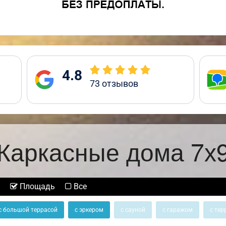
4.8
73
отзывов
Каркасные дома 7х
Площадь
Все
с большой террасой
с эркером
с сауной
с гаражом
с тер