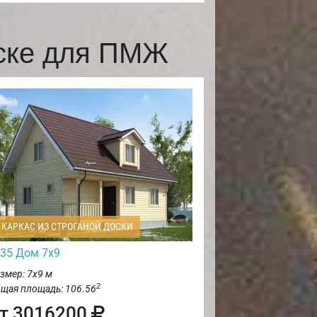
нске для ПМЖ
КАРКАС ИЗ СТРОГАНОЙ ДОСКИ
35 Дом 7х9
змер: 7х9 м
2
щая площадь: 106.56
т 3016200