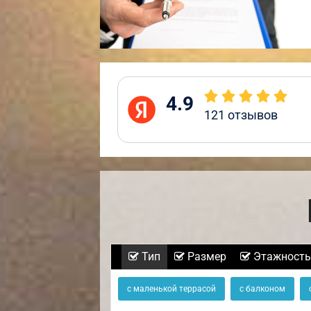
4.9
121
отзывов
Тип
Размер
Этажность
с маленькой террасой
с балконом