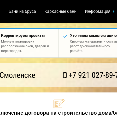
а
Бани из бруса
Каркасные бани
Информация
Корректируем проекты
Уточняем комплектацию
Меняем планировку,
Сверяем материалы и состав
расположение окон, дверей и
работ до окончательного
перегородок.
расчёта.
 Смоленске
+7 921 027-89-