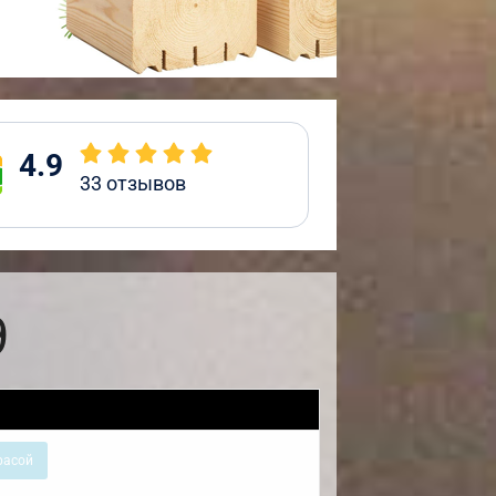
4.9
33
отзывов
9
расой