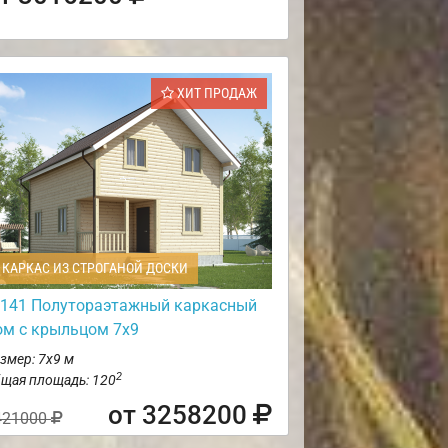
ХИТ ПРОДАЖ
КАРКАС ИЗ СТРОГАНОЙ ДОСКИ
141 Полутораэтажный каркасный
ом с крыльцом 7х9
змер: 7х9 м
2
щая площадь: 120
от 3258200
421000