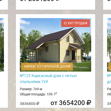
ХИТ ПРОДАЖ
КАРКАС ИЗ СТРОГАНОЙ ДОСКИ
№123 Каркасный дом с пятью
№
спальнями 7х9
д
Размер: 7х9 м
Ра
2
Общая площадь: 109.7
Об
от 3654200
3836800
3