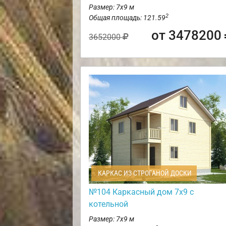
Размер: 7х9 м
2
Общая площадь: 121.59
от 3478200
3652000
КАРКАС ИЗ СТРОГАНОЙ ДОСКИ
№104 Каркасный дом 7х9 с
котельной
Размер: 7х9 м