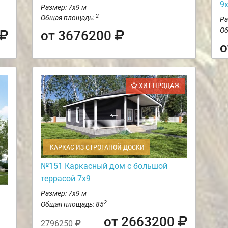
9
Размер: 7х9 м
2
Общая площадь:
Ра
Об
от 3676200
о
ХИТ ПРОДАЖ
КАРКАС ИЗ СТРОГАНОЙ ДОСКИ
№151 Каркасный дом с большой
террасой 7х9
Размер: 7х9 м
2
Общая площадь: 85
от 2663200
2796250