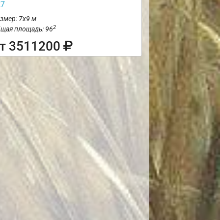
х7
змер: 7х9 м
2
щая площадь: 96
т 3511200