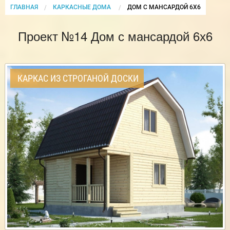
ГЛАВНАЯ
КАРКАСНЫЕ ДОМА
CURRENT:
ДОМ С МАНСАРДОЙ 6Х6
Проект №14 Дом с мансардой 6х6
КАРКАС ИЗ СТРОГАНОЙ ДОСКИ