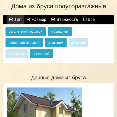
Дома из бруса полутораэтажные
Тип
Размер
Этажность
Все
с маленькой террасой
с балконом
с большой террасой
с эркером
с сауной
с гаражом
с террасой
Дачные дома из бруса