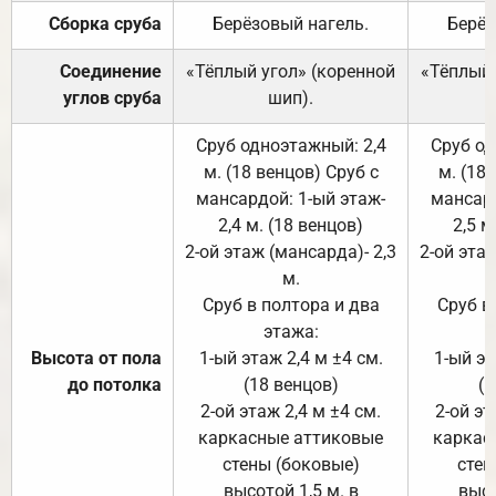
Сборка сруба
Берёзовый нагель.
Берёз
Соединение
«Тёплый угол» (коренной
«Тёплый 
углов сруба
шип).
Сруб одноэтажный: 2,4
Сруб од
м. (18 венцов) Сруб с
м. (18
мансардой: 1-ый этаж-
мансард
2,4 м. (18 венцов)
2,5 м
2-ой этаж (мансарда)- 2,3
2-ой этаж
м.
Сруб в полтора и два
Сруб в
этажа:
Высота от пола
1-ый этаж 2,4 м ±4 см.
1-ый эт
до потолка
(18 венцов)
(1
2-ой этаж 2,4 м ±4 см.
2-ой эт
каркасные аттиковые
каркас
стены (боковые)
стен
высотой 1,5 м. в
высо