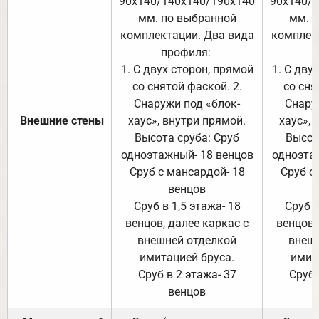
90х140/140х140/190х140
90х140/
мм. по выбранной
мм. 
комплектации. Два вида
комплек
профиля:
п
1. С двух сторон, прямой
1. С дву
со снятой фаской. 2.
со сня
Снаружи под «блок-
Снару
Внешние стены
хаус», внутри прямой.
хаус», 
Высота сруба: Сруб
Высот
одноэтажный- 18 венцов
одноэта
Сруб с мансардой- 18
Сруб с
венцов
Сруб в 1,5 этажа- 18
Сруб в
венцов, далее каркас с
венцов,
внешней отделкой
внеш
имитацией бруса.
имит
Сруб в 2 этажа- 37
Сруб 
венцов