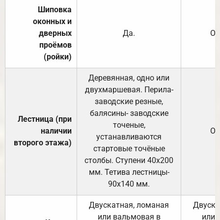
Шиповка
оконных и
дверных
Да.
От
проёмов
(ройки)
Деревянная, одно или
двухмаршевая. Перила-
заводские резные,
балясины- заводские
Лестница (при
точеные,
наличии
От
устанавливаются
второго этажа)
стартовые точёные
столбы. Ступени 40х200
мм. Тетива лестницы-
90х140 мм.
Двускатная, ломаная
Двуска
или вальмовая в
или 