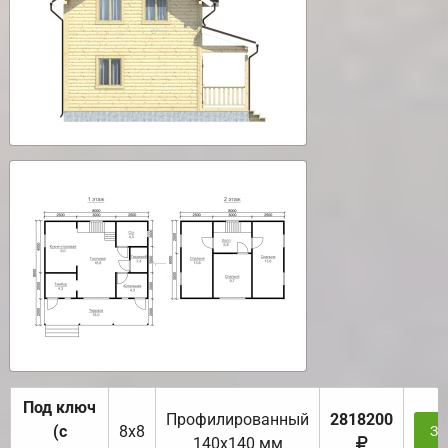
Под ключ
Профилированный
2818200
(с
8х8
За
140х140 мм