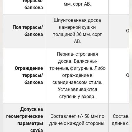
террасы/
мм. сорт АВ.
балкона
Шпунтованная доска
Пол террасы/
камерной сушки
От
балкона
толщиной 36 мм. сорт
АВ.
Перила- строганая
доска. Балясины-
Ограждение
точеные, фигурные. Либо
террасы/
ограждение в
От
балкона
скандинавском стиле.
Устанавливаются
ступени у входа.
Допуск на
геометрические
Составляет +/- 50 мм по
Составля
параметры
длине с каждой стороны.
длине с 
сруба