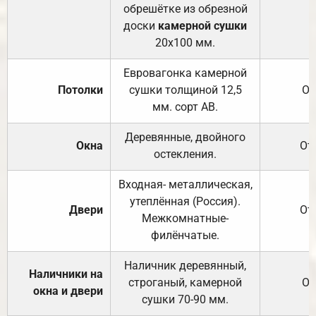
обрешётке из обрезной
доски
камерной сушки
20х100 мм.
Евровагонка камерной
Потолки
сушки толщиной 12,5
От
мм. сорт АВ.
Деревянные, двойного
Окна
От
остекления.
Входная- металлическая,
утеплённая (Россия).
Двери
От
Межкомнатные-
филёнчатые.
Наличник деревянный,
Наличники на
строганый, камерной
От
окна и двери
сушки 70-90 мм.