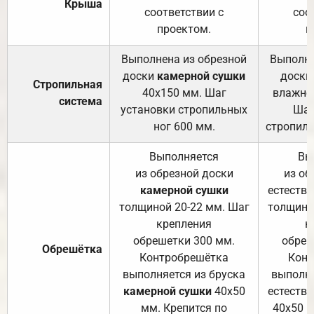
Крыша
соответствии с
соо
проектом.
п
Выполнена из обрезной
Выполне
доски
камерной сушки
доски
Стропильная
40х150 мм. Шаг
влажно
система
установки стропильных
Шаг
ног 600 мм.
стропиль
Выполняется
Вы
из обрезной доски
из об
камерной сушки
естеств
толщиной 20-22 мм. Шаг
толщино
крепления
к
обрешетки 300 мм.
обреш
Обрешётка
Контробрешётка
Конт
выполняется из бруска
выполня
камерной сушки
40х50
естеств
мм. Крепится по
40х50 м