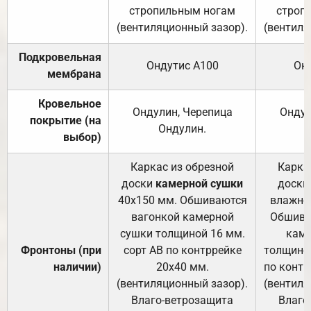
стропильным ногам
строп
(вентиляционный зазор).
(вентиля
Подкровельная
Ондутис А100
Он
мембрана
Кровельное
Ондулин, Черепица
Ондул
покрытие (на
Ондулин.
выбор)
Каркас из обрезной
Карка
доски
камерной сушки
доски
40х150 мм. Обшиваются
влажно
вагонкой камерной
Обшива
сушки толщиной 16 мм.
каме
Фронтоны (при
сорт АВ по контррейке
толщиной
наличии)
20х40 мм.
по контр
(вентиляционный зазор).
(вентиля
Влаго-ветрозащита
Влаго