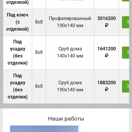
отделкой)
Под ключ
Профилированный
3016200
(с
8х8
За
190х140 мм
отделкой)
Под
усадку
Cруб дома
1641200
8х8
За
(без
140х140 мм
отделки)
Под
усадку
Cруб дома
1883200
8х8
За
(без
190х140 мм
отделки)
Наши работы