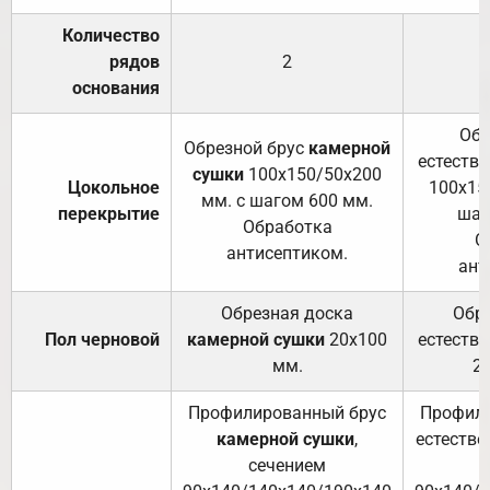
Количество
рядов
2
основания
Обр
Обрезной брус
камерной
естеств
сушки
100х150/50х200
Цокольное
100х15
мм. с шагом 600 мм.
перекрытие
шаг
Обработка
О
антисептиком.
ант
Обрезная доска
Обр
Пол черновой
камерной сушки
20х100
естеств
мм.
2
Профилированный брус
Профили
камерной сушки
,
естестве
сечением
с