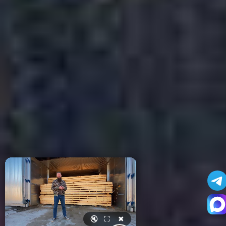
🔇
⛶
✖