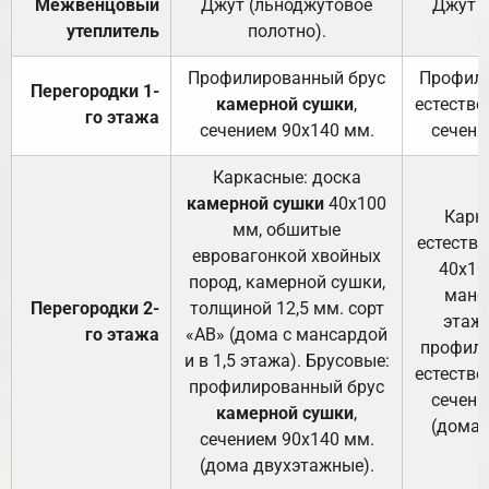
Межвенцовый
Джут (льноджутовое
Джут 
утеплитель
полотно).
п
Профилированный брус
Профили
Перегородки 1-
камерной сушки
,
естестве
го этажа
сечением 90х140 мм.
сечени
Каркасные: доска
камерной сушки
40х100
Карк
мм, обшитые
естеств
евровагонкой хвойных
40х10
пород, камерной сушки,
манса
Перегородки 2-
толщиной 12,5 мм. сорт
этажа
го этажа
«АВ» (дома с мансардой
профили
и в 1,5 этажа). Брусовые:
естестве
профилированный брус
сечени
камерной сушки
,
(дома 
сечением 90х140 мм.
(дома двухэтажные).