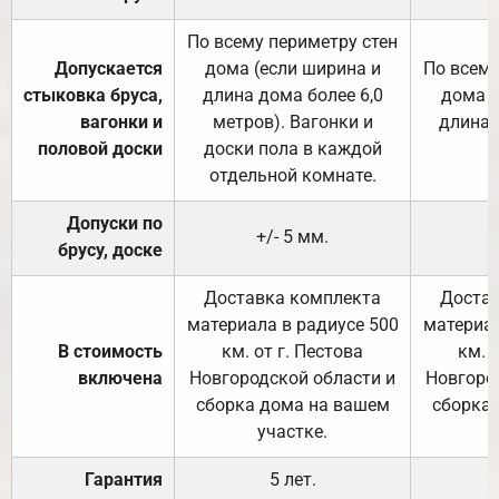
По всему периметру стен
Допускается
дома (если ширина и
По всему
стыковка бруса,
длина дома более 6,0
дома (
вагонки и
метров). Вагонки и
длина 
половой доски
доски пола в каждой
отдельной комнате.
Допуски по
+/- 5 мм.
брусу, доске
Доставка комплекта
Достав
материала в радиусе 500
материал
В стоимость
км. от г. Пестова
км. 
включена
Новгородской области и
Новгоро
сборка дома на вашем
сборка
участке.
Гарантия
5 лет.