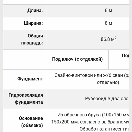
Длина:
8 м
Ширина:
8 м
Общая
2
86.8 м
площадь:
Под 
Под ключ (с отделкой)
Свайно-винтовой или ж/б сваи (р
Фундамент
отдельно).
Гидроизоляция
Рубероид в два слоя
фундамента
Из обрезного бруса (100х150 мм.
Основание
150х200 мм. согласно выбранному с
(обвязка)
Обработка антисептик