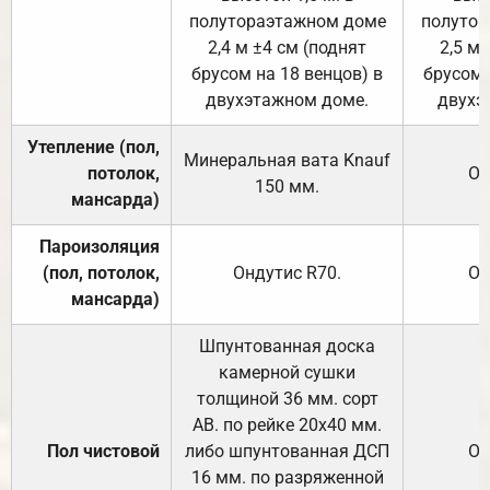
полутораэтажном доме
полутор
2,4 м ±4 см (поднят
2,5 м 
брусом на 18 венцов) в
брусом 
двухэтажном доме.
двухэ
Утепление (пол,
Минеральная вата
Knauf
потолок,
От
150
мм.
мансарда)
Пароизоляция
(пол, потолок,
Ондутис
R70
.
От
мансарда)
Шпунтованная доска
камерной сушки
толщиной 36 мм. сорт
АВ. по рейке 20х40 мм.
Пол чистовой
либо шпунтованная ДСП
От
16 мм. по разряженной