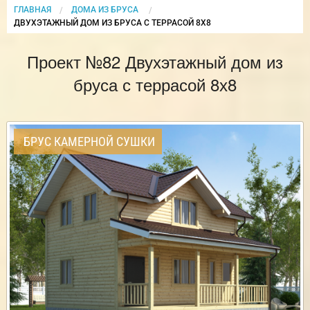
ГЛАВНАЯ
ДОМА ИЗ БРУСА
CURRENT:
ДВУХЭТАЖНЫЙ ДОМ ИЗ БРУСА С ТЕРРАСОЙ 8Х8
Проект №82 Двухэтажный дом из
бруса с террасой 8х8
БРУС КАМЕРНОЙ СУШКИ