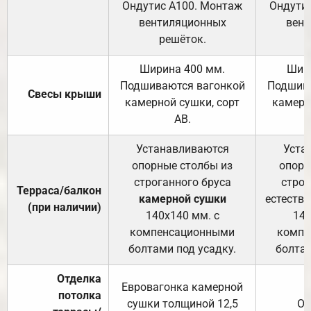
Ондутис А100. Монтаж
Ондути
вентиляционных
вент
решёток.
Ширина 400 мм.
Шир
Подшиваются вагонкой
Подшива
Свесы крыши
камерной сушки, сорт
камерн
АВ.
Устанавливаются
Уста
опорные столбы из
опорн
строганного бруса
строг
Терраса/балкон
камерной сушки
естеств
(при наличии)
140х140 мм. с
140
компенсационными
компе
болтами под усадку.
болтам
Отделка
Евровагонка камерной
потолка
сушки толщиной 12,5
От