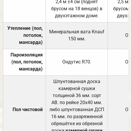
2,4 м ±4 см (поднят
2,5 м 
брусом на 18 венцов) в
брусом 
двухэтажном доме.
двухэ
Утепление (пол,
Минеральная вата
Knauf
потолок,
От
150
мм.
мансарда)
Пароизоляция
(пол, потолок,
Ондутис
R70
.
От
мансарда)
Шпунтованная доска
камерной сушки
толщиной 36 мм. сорт
АВ. по рейке 20х40 мм.
Пол чистовой
либо шпунтованная ДСП
От
16 мм. по разряженной
обрешётке из обрезной
доски
камерной сушки