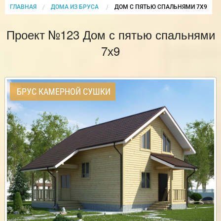
ГЛАВНАЯ
ДОМА ИЗ БРУСА
CURRENT:
ДОМ С ПЯТЬЮ СПАЛЬНЯМИ 7Х9
Проект №123 Дом с пятью спальнями
7х9
БРУС КАМЕРНОЙ СУШКИ