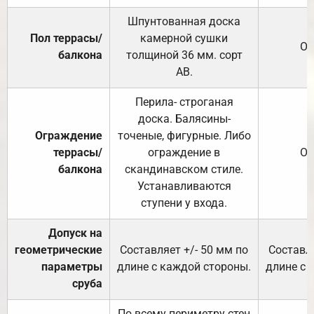
Шпунтованная доска
Пол террасы/
камерной сушки
От
балкона
толщиной 36 мм. сорт
АВ.
Перила- строганая
доска. Балясины-
Ограждение
точеные, фигурные. Либо
террасы/
ограждение в
От
балкона
скандинавском стиле.
Устанавливаются
ступени у входа.
Допуск на
геометрические
Составляет +/- 50 мм по
Составля
параметры
длине с каждой стороны.
длине с 
сруба
По всему периметру стен