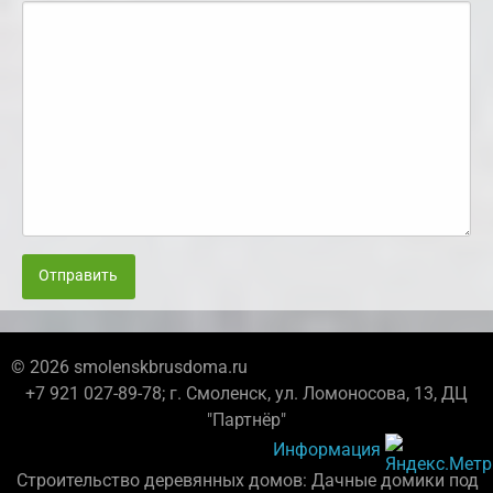
Отправить
© 2026 smolenskbrusdoma.ru
+7 921 027-89-78; г. Смоленск, ул. Ломоносова, 13, ДЦ
"Партнёр"
Информация
Строительство деревянных домов: Дачные домики под