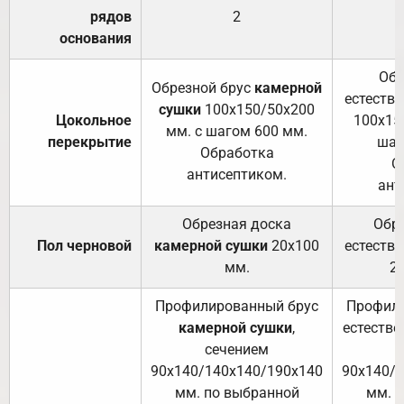
рядов
2
основания
Обр
Обрезной брус
камерной
естеств
сушки
100х150/50х200
Цокольное
100х15
мм. с шагом 600 мм.
перекрытие
шаг
Обработка
О
антисептиком.
ант
Обрезная доска
Обр
Пол черновой
камерной сушки
20х100
естеств
мм.
2
Профилированный брус
Профили
камерной сушки
,
естестве
сечением
с
90х140/140х140/190х140
90х140/
мм. по выбранной
мм. 