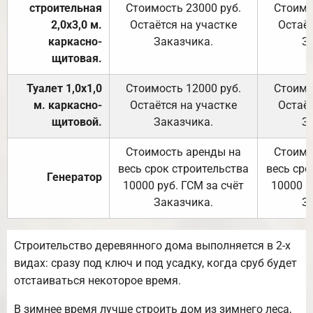
строительная
Стоимость 23000 руб.
Стоимо
2,0х3,0 м.
Остаётся на участке
Остаёт
каркасно-
Заказчика.
З
щитовая.
Туалет 1,0х1,0
Стоимость 12000 руб.
Стоимо
м. каркасно-
Остаётся на участке
Остаёт
щитовой.
Заказчика.
З
Стоимость аренды на
Стоимо
весь срок строительства
весь сро
Генератор
10000 руб. ГСМ за счёт
10000 р
Заказчика.
З
Строительство деревянного дома выполняется в 2-х
видах: сразу под ключ и под усадку, когда сруб будет
отстаиваться некоторое время.
В зимнее время лучше строить дом из зимнего леса,