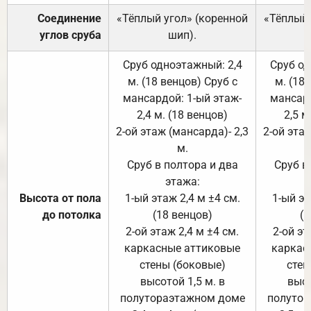
Соединение
«Тёплый угол» (коренной
«Тёплый 
углов сруба
шип).
Сруб одноэтажный: 2,4
Сруб од
м. (18 венцов) Сруб с
м. (18
мансардой: 1-ый этаж-
мансард
2,4 м. (18 венцов)
2,5 м
2-ой этаж (мансарда)- 2,3
2-ой этаж
м.
Сруб в полтора и два
Сруб в
этажа:
Высота от пола
1-ый этаж 2,4 м ±4 см.
1-ый эт
до потолка
(18 венцов)
(1
2-ой этаж 2,4 м ±4 см.
2-ой эт
каркасные аттиковые
каркас
стены (боковые)
стен
высотой 1,5 м. в
высо
полутораэтажном доме
полутор