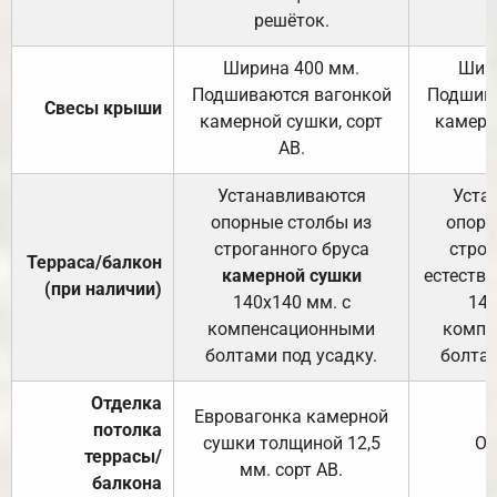
решёток.
Ширина 400 мм.
Шир
Подшиваются вагонкой
Подшива
Свесы крыши
камерной сушки, сорт
камерн
АВ.
Устанавливаются
Уста
опорные столбы из
опорн
строганного бруса
строг
Терраса/балкон
камерной сушки
естеств
(при наличии)
140х140 мм. с
140
компенсационными
компе
болтами под усадку.
болтам
Отделка
Евровагонка камерной
потолка
сушки толщиной 12,5
От
террасы/
мм. сорт АВ.
балкона