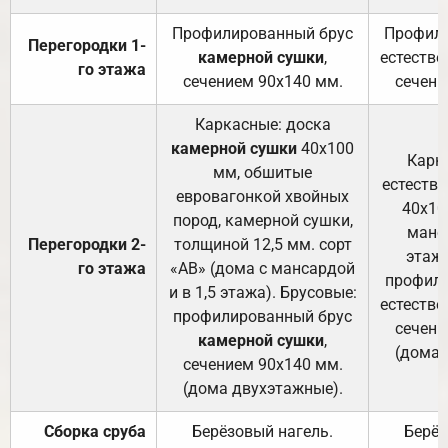
Профилированный брус
Профили
Перегородки 1-
камерной сушки
,
естестве
го этажа
сечением 90х140 мм.
сечени
Каркасные: доска
камерной сушки
40х100
Карк
мм, обшитые
естеств
евровагонкой хвойных
40х10
пород, камерной сушки,
манса
Перегородки 2-
толщиной 12,5 мм. сорт
этажа
го этажа
«АВ» (дома с мансардой
профили
и в 1,5 этажа). Брусовые:
естестве
профилированный брус
сечени
камерной сушки
,
(дома 
сечением 90х140 мм.
(дома двухэтажные).
Сборка сруба
Берёзовый нагель.
Берёз