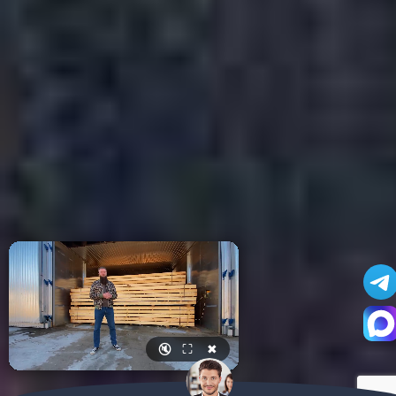
🔇
⛶
✖