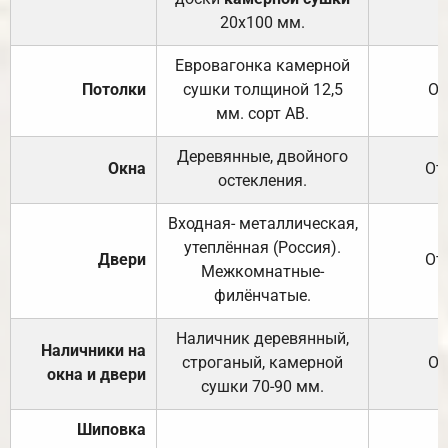
20х100 мм.
Евровагонка камерной
Потолки
сушки толщиной 12,5
От
мм. сорт АВ.
Деревянные, двойного
Окна
От
остекления.
Входная- металлическая,
утеплённая (Россия).
Двери
От
Межкомнатные-
филёнчатые.
Наличник деревянный,
Наличники на
строганый, камерной
От
окна и двери
сушки 70-90 мм.
Шиповка