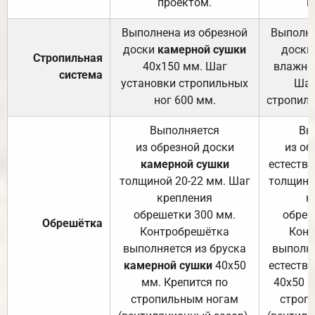
проектом.
п
Выполнена из обрезной
Выполне
доски
камерной сушки
доски
Стропильная
40х150 мм. Шаг
влажно
система
установки стропильных
Шаг
ног 600 мм.
стропиль
Выполняется
Вы
из обрезной доски
из об
камерной сушки
естеств
толщиной 20-22 мм. Шаг
толщино
крепления
к
обрешетки 300 мм.
обреш
Обрешётка
Контробрешётка
Конт
выполняется из бруска
выполня
камерной сушки
40х50
естеств
мм. Крепится по
40х50 м
стропильным ногам
строп