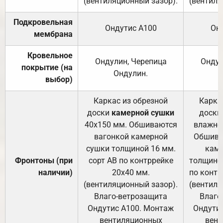
(вентиляционный зазор).
(вентиля
Подкровельная
Ондутис А100
Он
мембрана
Кровельное
Ондулин, Черепица
Ондул
покрытие (на
Ондулин.
выбор)
Каркас из обрезной
Карка
доски
камерной сушки
доски
40х150 мм. Обшиваются
влажно
вагонкой камерной
Обшива
сушки толщиной 16 мм.
каме
Фронтоны (при
сорт АВ по контррейке
толщиной
наличии)
20х40 мм.
по контр
(вентиляционный зазор).
(вентиля
Влаго-ветрозащита
Влаго
Ондутис А100. Монтаж
Ондути
вентиляционных
вент