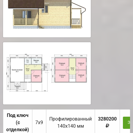
Под ключ
Профилированный
3280200
(с
7х9
За
140х140 мм
отделкой)