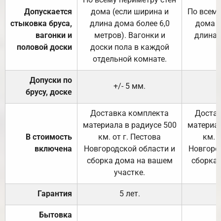
Допускается
дома (если ширина и
По всему
стыковка бруса,
длина дома более 6,0
дома (
вагонки и
метров). Вагонки и
длина 
половой доски
доски пола в каждой
отдельной комнате.
Допуски по
+/- 5 мм.
брусу, доске
Доставка комплекта
Достав
материала в радиусе 500
материал
В стоимость
км. от г. Пестова
км. 
включена
Новгородской области и
Новгоро
сборка дома на вашем
сборка
участке.
Гарантия
5 лет.
Бытовка