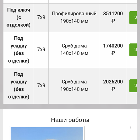
Под ключ
Профилированный
3511200
(с
7х9
За
190х140 мм
отделкой)
Под
усадку
Cруб дома
1740200
7х9
За
(без
140х140 мм
отделки)
Под
усадку
Cруб дома
2026200
7х9
За
(без
190х140 мм
отделки)
Наши работы