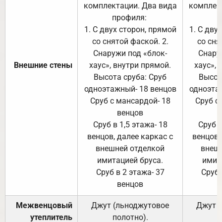
комплектации. Два вида
комплек
профиля:
п
1. С двух сторон, прямой
1. С дву
со снятой фаской. 2.
со сня
Снаружи под «блок-
Снару
Внешние стены
хаус», внутри прямой.
хаус», 
Высота сруба: Сруб
Высот
одноэтажный- 18 венцов
одноэта
Сруб с мансардой- 18
Сруб с
венцов
Сруб в 1,5 этажа- 18
Сруб в
венцов, далее каркас с
венцов,
внешней отделкой
внеш
имитацией бруса.
имит
Сруб в 2 этажа- 37
Сруб 
венцов
Межвенцовый
Джут (льноджутовое
Джут 
утеплитель
полотно).
п