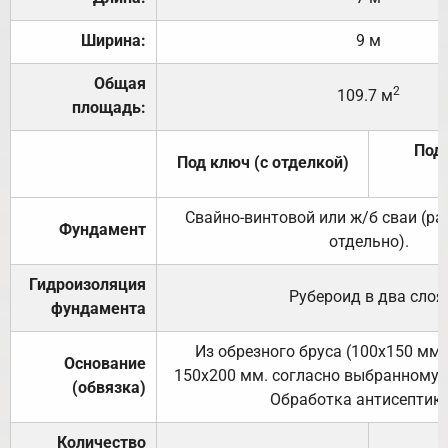
Ширина:
9 м
Общая
2
109.7 м
площадь:
Под 
Под ключ (с отделкой)
Свайно-винтовой или ж/б сваи (р
Фундамент
отдельно).
Гидроизоляция
Рубероид в два слоя
фундамента
Из обрезного бруса (100х150 мм.
Основание
150х200 мм. согласно выбранному с
(обвязка)
Обработка антисептик
Количество