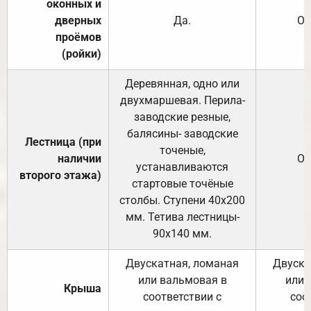
оконных и
дверных
Да.
От
проёмов
(ройки)
Деревянная, одно или
двухмаршевая. Перила-
заводские резные,
балясины- заводские
Лестница (при
точеные,
наличии
От
устанавливаются
второго этажа)
стартовые точёные
столбы. Ступени 40х200
мм. Тетива лестницы-
90х140 мм.
Двускатная, ломаная
Двуска
или вальмовая в
или 
Крыша
соответствии с
соо