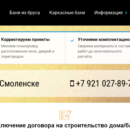
а
Бани из бруса
Каркасные бани
Информация
Корректируем проекты
Уточняем комплектацию
Меняем планировку,
Сверяем материалы и состав
расположение окон, дверей и
работ до окончательного
перегородок.
расчёта.
 Смоленске
+7 921 027-89-