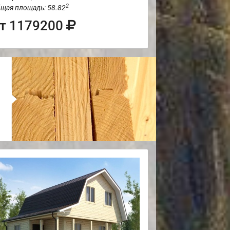
2
щая площадь: 58.82
т 1179200