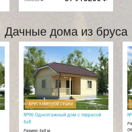
Дачные дома из бруса
БРУС КАМЕРНОЙ СУШКИ
№96 Одноэтажный дом с террасой
№
6х8
Ра
Об
Размер: 6х8 м