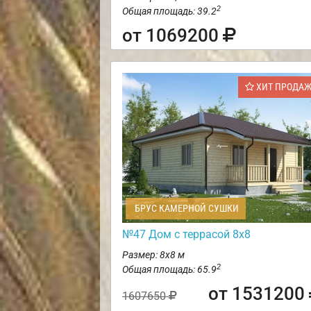
2
Общая площадь: 39.2
от 1069200
ХИТ ПРОДА
БРУС КАМЕРНОЙ СУШКИ
№47 Дом с террасой 8х8
Размер: 8х8 м
2
Общая площадь: 65.9
от 1531200
1607650