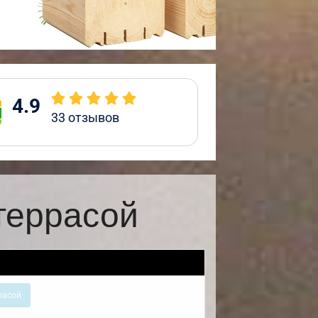
4.9
33
отзывов
террасой
расой