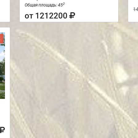
2
Общая площадь: 45
1
от 1212200
Ж