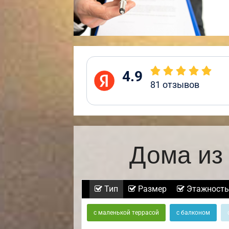
4.9
81
отзывов
Дома из
Тип
Размер
Этажность
с маленькой террасой
с балконом