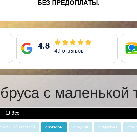
4.8
49
отзывов
 бруса с маленькой 
Все
с большой террасой
с эркером
с сауной
с гаражом
с тер