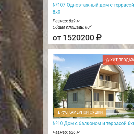
№107 Одноэтажный дом с террасой
8х9
Размер: 8х9 м
2
Общая площадь: 60
от 1520200
ХИТ ПРОДА
БРУС КАМЕРНОЙ СУШКИ
№10 Дом с балконом и террасой 6х
Размер: 6х6 м