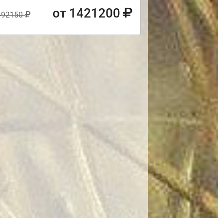
от 1421200
492150