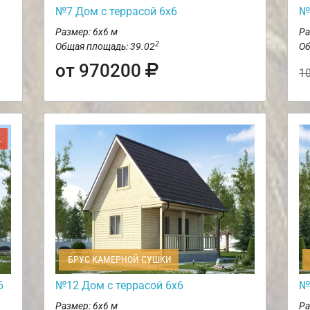
№7 Дом с террасой 6х6
№
Размер: 6х6 м
Ра
2
Общая площадь: 39.02
Об
от 970200
1
Ж
БРУС КАМЕРНОЙ СУШКИ
6
№12 Дом с террасой 6х6
№
Размер: 6х6 м
Ра