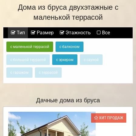
Дома из бруса двухэтажные с
маленькой террасой
Тип
Размер
Этажность
Все
с маленькой террасой
с балконом
с большой террасой
с эркером
с сауной
с гаражом
с террасой
Дачные дома из бруса
ХИТ ПРОДАЖ