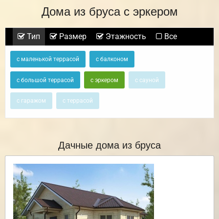
Дома из бруса с эркером
Тип
Размер
Этажность
Все
с маленькой террасой
с балконом
с большой террасой
с эркером
с сауной
с гаражом
с террасой
Дачные дома из бруса