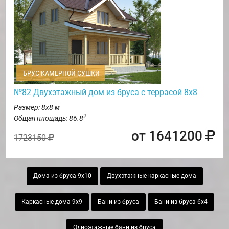
БРУС КАМЕРНОЙ СУШКИ
№82 Двухэтажный дом из бруса с террасой 8х8
Размер: 8х8 м
2
Общая площадь: 86.8
от 1641200
1723150
Дома из бруса 9х10
Двухэтажные каркасные дома
Каркасные дома 9х9
Бани из бруса
Бани из бруса 6х4
Одноэтажные бани из бруса