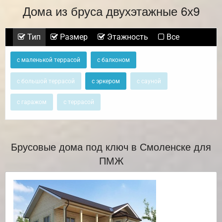
Дома из бруса двухэтажные 6х9
Тип
Размер
Этажность
Все
с маленькой террасой
с балконом
с большой террасой
с эркером
с сауной
с гаражом
с террасой
Брусовые дома под ключ в Смоленске для
ПМЖ