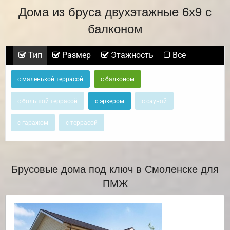
Дома из бруса двухэтажные 6х9 с
балконом
Тип
Размер
Этажность
Все
с маленькой террасой
с балконом
с большой террасой
с эркером
с сауной
с гаражом
с террасой
Брусовые дома под ключ в Смоленске для
ПМЖ