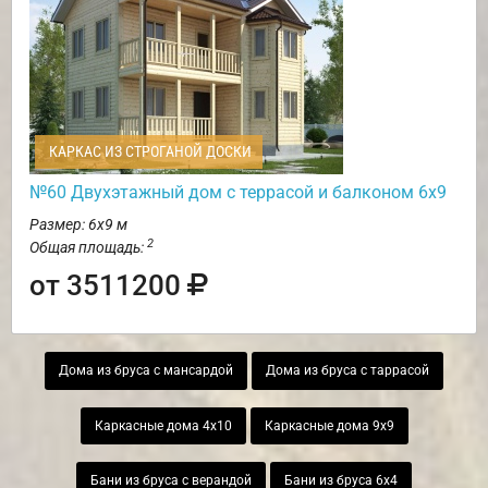
КАРКАС ИЗ СТРОГАНОЙ ДОСКИ
№60 Двухэтажный дом с террасой и балконом 6х9
Размер: 6х9 м
2
Общая площадь:
от 3511200
Дома из бруса с мансардой
Дома из бруса с таррасой
Каркасные дома 4х10
Каркасные дома 9х9
Бани из бруса с верандой
Бани из бруса 6х4