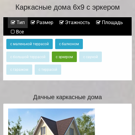
Каркасные дома 6х9 с эркером
Тип
Размер
Этажность
Площадь
Все
с маленькой террасой
с балконом
с большой террасой
с эркером
с сауной
с гаражом
с террасой
Дачные каркасные дома