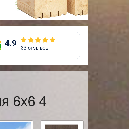
4.9
33
отзывов
я 6х6 4