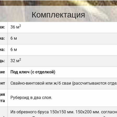
Комплектация
2
ки:
36 м
на:
6 м
на:
6 м
2
дь:
32 м
ние
Под ключ (с отделкой)
нт
Свайно-винтовой или ж/б сваи (рассчитываются отде
ция
Рубероид в два слоя.
та
Из обрезного бруса 150х150 мм. 150х200 мм. соглас