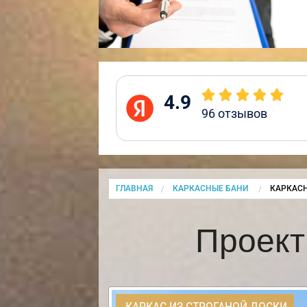
4.9
96
отзывов
ГЛАВНАЯ
КАРКАСНЫЕ БАНИ
CURRENT
КАРКАСН
Проект
КАРКАС ИЗ СТРОГАНОЙ ДОСКИ