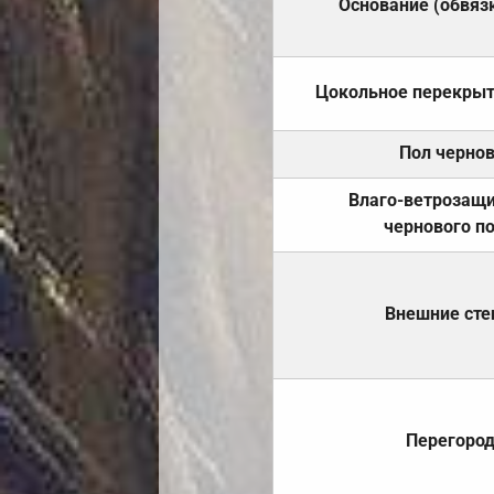
Основание (обвяз
Цокольное перекры
Пол черно
Влаго-ветрозащ
чернового п
Внешние ст
Перегоро