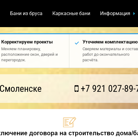
а
Бани из бруса
Каркасные бани
Информация
Корректируем проекты
Уточняем комплектацию
Меняем планировку,
Сверяем материалы и состав
расположение окон, дверей и
работ до окончательного
перегородок.
расчёта.
 Смоленске
+7 921 027-89-