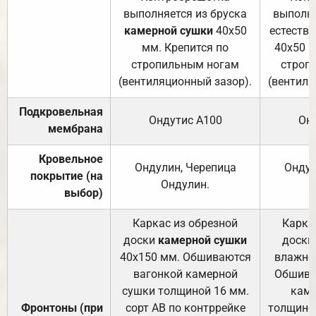
выполняется из бруска
выполня
камерной сушки
40х50
естеств
мм. Крепится по
40х50 м
стропильным ногам
строп
(вентиляционный зазор).
(вентиля
Подкровельная
Ондутис А100
Он
мембрана
Кровельное
Ондулин, Черепица
Ондул
покрытие (на
Ондулин.
выбор)
Каркас из обрезной
Карка
доски
камерной сушки
доски
40х150 мм. Обшиваются
влажно
вагонкой камерной
Обшива
сушки толщиной 16 мм.
каме
Фронтоны (при
сорт АВ по контррейке
толщиной