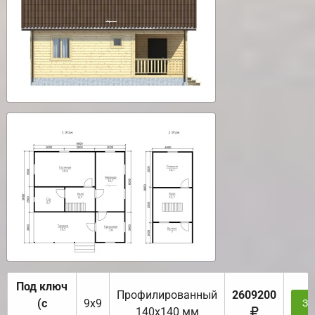
Под ключ
Профилированный
2609200
(с
9х9
За
140х140 мм