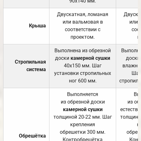
90х140 мм.
Двускатная, ломаная
Двуска
или вальмовая в
или 
Крыша
соответствии с
соо
проектом.
п
Выполнена из обрезной
Выполне
доски
камерной сушки
доски
Стропильная
40х150 мм. Шаг
влажно
система
установки стропильных
Шаг
ног 600 мм.
стропиль
Выполняется
Вы
из обрезной доски
из об
камерной сушки
естеств
толщиной 20-22 мм. Шаг
толщино
крепления
к
обрешетки 300 мм.
обреш
Обрешётка
Контробрешётка
Конт