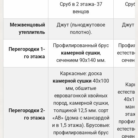
Сруб в 2 этажа- 37
Сруб 
венцов
Межвенцовый
Джут (льноджутовое
Джут 
утеплитель
полотно).
п
Профилированный брус
Профили
Перегородки 1-
камерной сушки
,
естестве
го этажа
сечением 90х140 мм.
сечени
Каркасные: доска
камерной сушки
40х100
Карк
мм, обшитые
естеств
евровагонкой хвойных
40х10
пород, камерной сушки,
манса
Перегородки 2-
толщиной 12,5 мм. сорт
этажа
го этажа
«АВ» (дома с мансардой
профили
и в 1,5 этажа). Брусовые:
естестве
профилированный брус
сечени