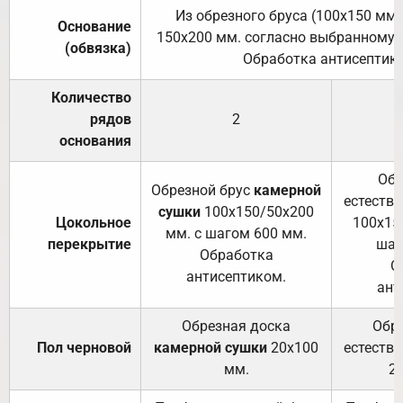
Из обрезного бруса (100х150 мм.
Основание
150х200 мм. согласно выбранному с
(обвязка)
Обработка антисептик
Количество
рядов
2
основания
Обр
Обрезной брус
камерной
естеств
сушки
100х150/50х200
Цокольное
100х15
мм. с шагом 600 мм.
перекрытие
шаг
Обработка
О
антисептиком.
ант
Обрезная доска
Обр
Пол черновой
камерной сушки
20х100
естеств
мм.
2