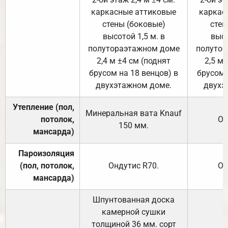
каркасные аттиковые
каркас
стены (боковые)
стен
высотой 1,5 м. в
высо
полутораэтажном доме
полутор
2,4 м ±4 см (поднят
2,5 м 
брусом на 18 венцов) в
брусом 
двухэтажном доме.
двухэ
Утепление (пол,
Минеральная вата
Knauf
потолок,
От
150
мм.
мансарда)
Пароизоляция
(пол, потолок,
Ондутис
R70
.
От
мансарда)
Шпунтованная доска
камерной сушки
толщиной 36 мм. сорт