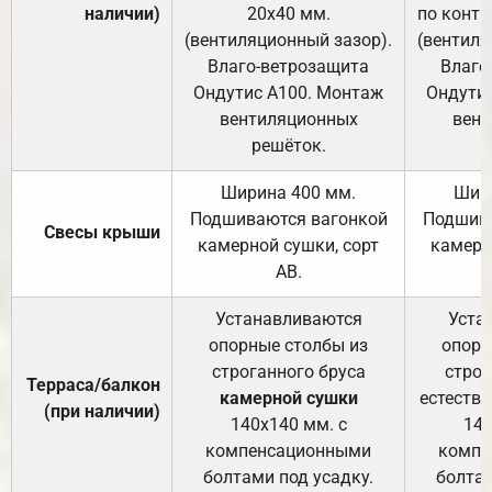
наличии)
20х40 мм.
по контр
(вентиляционный зазор).
(вентиля
Влаго-ветрозащита
Влаго
Ондутис А100. Монтаж
Ондути
вентиляционных
вент
решёток.
Ширина 400 мм.
Шир
Подшиваются вагонкой
Подшива
Свесы крыши
камерной сушки, сорт
камерн
АВ.
Устанавливаются
Уста
опорные столбы из
опорн
строганного бруса
строг
Терраса/балкон
камерной сушки
естеств
(при наличии)
140х140 мм. с
140
компенсационными
компе
болтами под усадку.
болтам