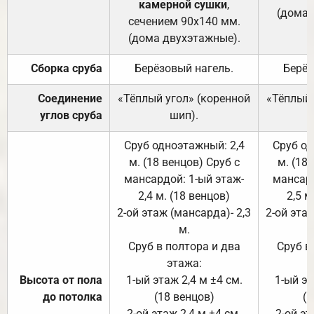
камерной сушки
,
(дома 
сечением 90х140 мм.
(дома двухэтажные).
Сборка сруба
Берёзовый нагель.
Берёз
Соединение
«Тёплый угол» (коренной
«Тёплый 
углов сруба
шип).
Сруб одноэтажный: 2,4
Сруб од
м. (18 венцов) Сруб с
м. (18
мансардой: 1-ый этаж-
мансард
2,4 м. (18 венцов)
2,5 м
2-ой этаж (мансарда)- 2,3
2-ой этаж
м.
Сруб в полтора и два
Сруб в
этажа:
Высота от пола
1-ый этаж 2,4 м ±4 см.
1-ый эт
до потолка
(18 венцов)
(1
2-ой этаж 2,4 м ±4 см.
2-ой эт