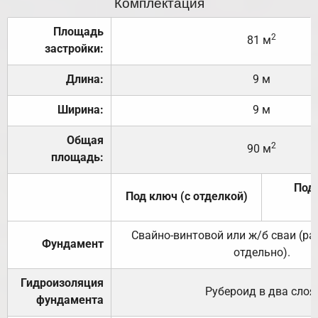
Комплектация
Площадь
2
81 м
застройки:
Длина:
9 м
Ширина:
9 м
Общая
2
90 м
площадь:
Под 
Под ключ (с отделкой)
Свайно-винтовой или ж/б сваи (р
Фундамент
отдельно).
Гидроизоляция
Рубероид в два слоя
фундамента