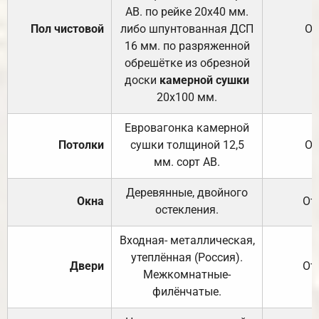
АВ. по рейке 20х40 мм.
Пол чистовой
либо шпунтованная ДСП
От
16 мм. по разряженной
обрешётке из обрезной
доски
камерной сушки
20х100 мм.
Евровагонка камерной
Потолки
сушки толщиной 12,5
От
мм. сорт АВ.
Деревянные, двойного
Окна
От
остекления.
Входная- металлическая,
утеплённая (Россия).
Двери
От
Межкомнатные-
филёнчатые.