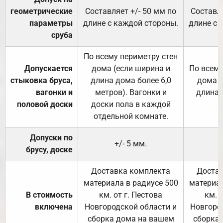
геометрические
Составляет +/- 50 мм по
Составля
параметры
длине с каждой стороны.
длине с 
сруба
По всему периметру стен
Допускается
дома (если ширина и
По всему
стыковка бруса,
длина дома более 6,0
дома (
вагонки и
метров). Вагонки и
длина 
половой доски
доски пола в каждой
отдельной комнате.
Допуски по
+/- 5 мм.
брусу, доске
Доставка комплекта
Достав
материала в радиусе 500
материал
В стоимость
км. от г. Пестова
км. 
включена
Новгородской области и
Новгоро
сборка дома на вашем
сборка