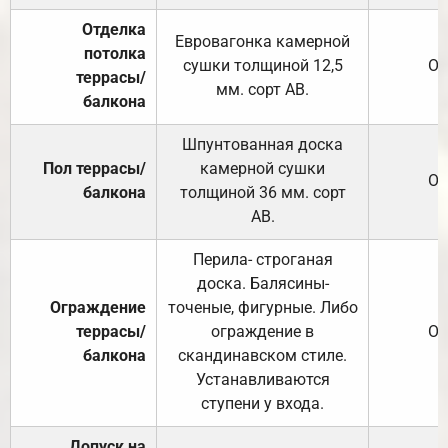
Отделка
Евровагонка камерной
потолка
сушки толщиной 12,5
От
террасы/
мм. сорт АВ.
балкона
Шпунтованная доска
Пол террасы/
камерной сушки
От
балкона
толщиной 36 мм. сорт
АВ.
Перила- строганая
доска. Балясины-
Ограждение
точеные, фигурные. Либо
террасы/
ограждение в
От
балкона
скандинавском стиле.
Устанавливаются
ступени у входа.
Допуск на