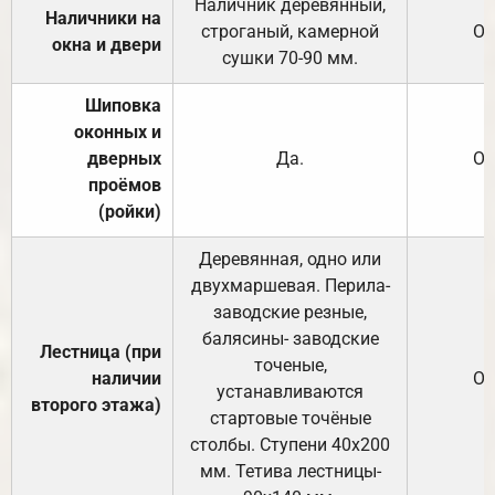
Наличник деревянный,
Наличники на
строганый, камерной
От
окна и двери
сушки 70-90 мм.
Шиповка
оконных и
дверных
Да.
От
проёмов
(ройки)
Деревянная, одно или
двухмаршевая. Перила-
заводские резные,
балясины- заводские
Лестница (при
точеные,
наличии
От
устанавливаются
второго этажа)
стартовые точёные
столбы. Ступени 40х200
мм. Тетива лестницы-