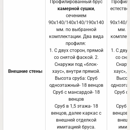
Профилированный брус
Профили
камерной сушки
,
естестве
сечением
с
90х140/140х140/190х140
90х140/
мм. по выбранной
мм. 
комплектации. Два вида
комплек
профиля:
п
1. С двух сторон, прямой
1. С дву
со снятой фаской. 2.
со сня
Снаружи под «блок-
Снару
Внешние стены
хаус», внутри прямой.
хаус», 
Высота сруба: Сруб
Высот
одноэтажный- 18 венцов
одноэта
Сруб с мансардой- 18
Сруб с
венцов
Сруб в 1,5 этажа- 18
Сруб в
венцов, далее каркас с
венцов,
внешней отделкой
внеш
имитацией бруса.
имит