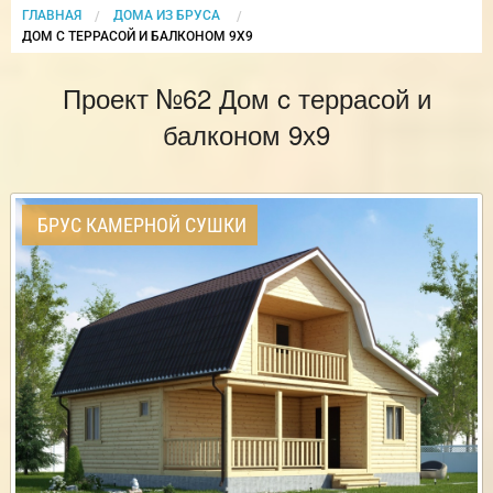
ГЛАВНАЯ
ДОМА ИЗ БРУСА
CURRENT:
ДОМ C ТЕРРАСОЙ И БАЛКОНОМ 9Х9
Проект №62 Дом c террасой и
балконом 9х9
БРУС КАМЕРНОЙ СУШКИ