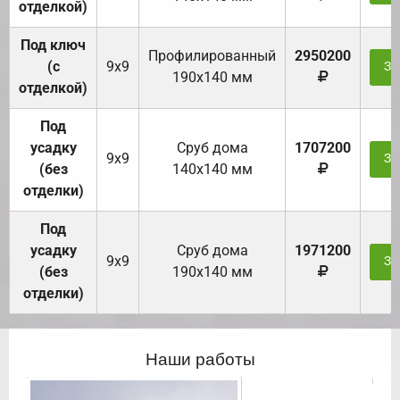
отделкой)
Под ключ
Профилированный
2950200
(с
9х9
За
190х140 мм
отделкой)
Под
усадку
Cруб дома
1707200
9х9
За
(без
140х140 мм
отделки)
Под
усадку
Cруб дома
1971200
9х9
За
(без
190х140 мм
отделки)
Наши работы