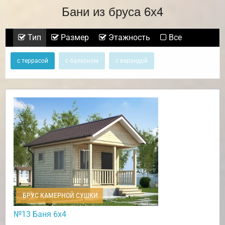
Бани из бруса 6х4
Тип
Размер
Этажность
Все
с террасой
с балконом
с верандой
БРУС КАМЕРНОЙ СУШКИ
№13 Баня 6х4