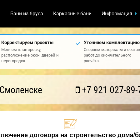
а
Бани из бруса
Каркасные бани
Информация
Корректируем проекты
Уточняем комплектацию
Меняем планировку,
Сверяем материалы и состав
расположение окон, дверей и
работ до окончательного
перегородок.
расчёта.
 Смоленске
+7 921 027-89-