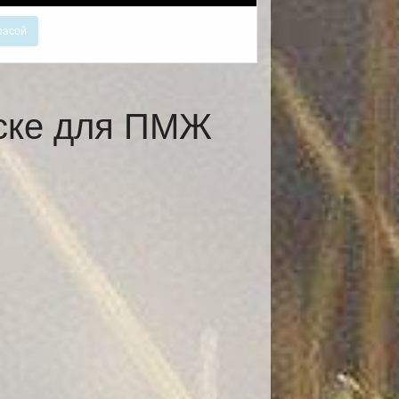
расой
нске для ПМЖ