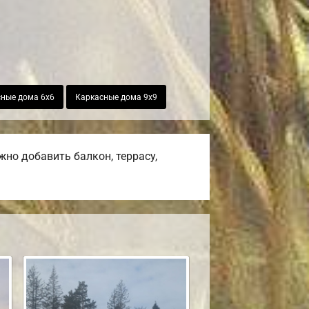
ные дома 6х6
Каркасные дома 9х9
но добавить балкон, террасу,