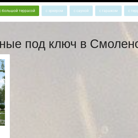
с большой террасой
с эркером
с сауной
с гаражом
с тер
ные под ключ в Смоле