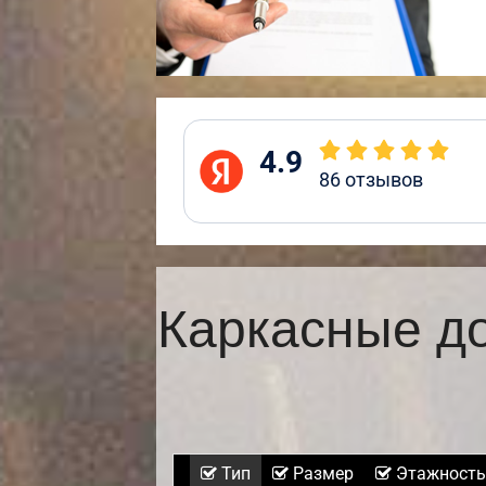
4.9
86
отзывов
Каркасные д
Тип
Размер
Этажность