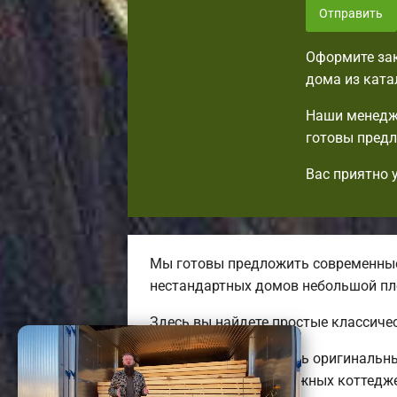
Отправить
Оформите зак
дома из ката
Наши менедже
готовы предл
Вас приятно 
Мы готовы предложить современные
нестандартных домов небольшой п
Здесь вы найдете простые классиче
Мы готовы предложить оригинальные
больших двух-трехэтажных коттедж