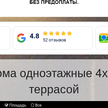
4.8
52
отзывов
ома одноэтажные 4х
террасой
Площадь
Все