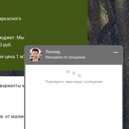
аркасного
бюджет. Мы
 руб.
Леонид
я цена 1 м2!
Менеджер по продажам
Здравствуйте! Я могу 
проконсультировать Вас по нашим 
акциям и проектам.
 варианты малогабаритных
Только что
: от маленьких и недорогих до