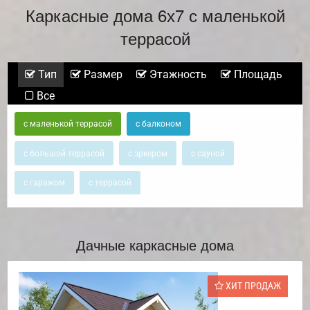
Каркасные дома 6х7 с маленькой
террасой
Тип
Размер
Этажность
Площадь
Все
с маленькой террасой
с балконом
с большой террасой
с эркером
с сауной
с гаражом
с террасой
Дачные каркасные дома
ХИТ ПРОДАЖ