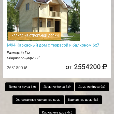
КАРКАС ИЗ СТРОГАНОЙ ДОСКИ
№94 Каркасный дом с террасой и балконом 6х7
Размер: 6х7 м
2
Общая площадь: 77
от 2554200
2681800
Дома из бруса 6х6
Дома из бруса 8х9
Дома из бруса 9х9
Одноэтажные каркасные дома
Каркасные дома 6х6
Каркасные дома 4х5