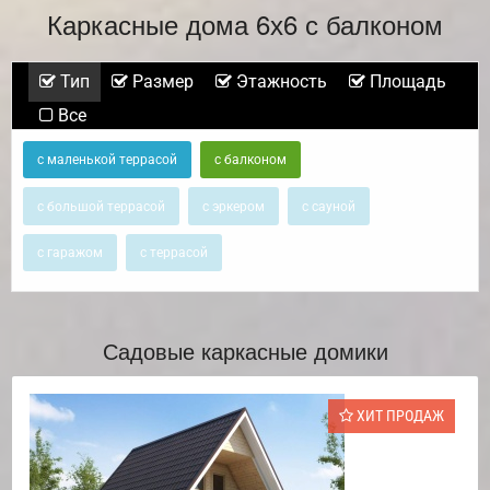
Каркасные дома 6х6 с балконом
Тип
Размер
Этажность
Площадь
Все
с маленькой террасой
с балконом
с большой террасой
с эркером
с сауной
с гаражом
с террасой
Садовые каркасные домики
ХИТ ПРОДАЖ