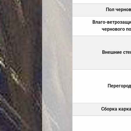
Пол черно
Влаго-ветрозащ
чернового п
Внешние ст
Перегоро
Сборка карк