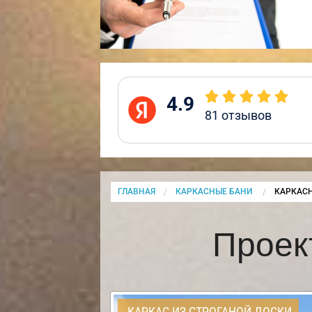
4.9
81
отзывов
ГЛАВНАЯ
КАРКАСНЫЕ БАНИ
CURRENT
КАРКАСН
Проек
КАРКАС ИЗ СТРОГАНОЙ ДОСКИ