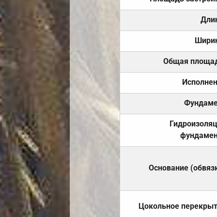
Дли
Шири
Общая площа
Исполне
Фундаме
Гидроизоля
фундамен
Основание (обвяз
Цокольное перекры