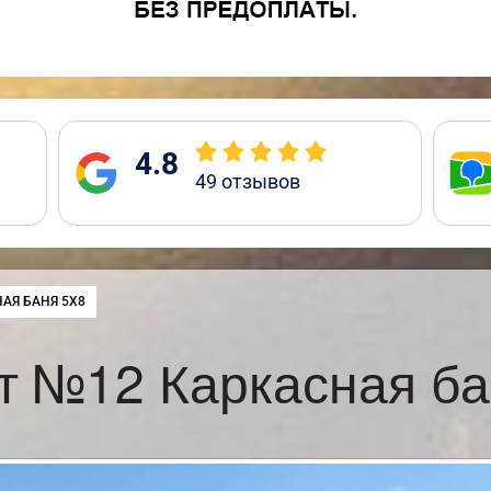
4.8
49
отзывов
:
АЯ БАНЯ 5Х8
т №12 Каркасная ба