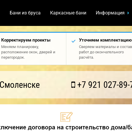
а
Бани из бруса
Каркасные бани
Информация
Корректируем проекты
Уточняем комплектацию
Меняем планировку,
Сверяем материалы и состав
расположение окон, дверей и
работ до окончательного
перегородок.
расчёта.
 Смоленске
+7 921 027-89-