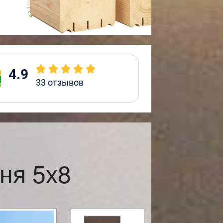
4.9
33
отзывов
ня 5х8