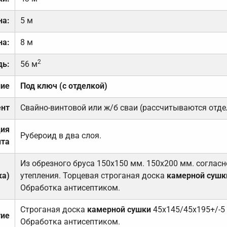
на:
5 м
на:
8 м
2
дь:
56 м
ние
Под ключ (с отделкой)
нт
Свайно-винтовой или ж/б сваи (рассчитываются отде
ция
Рубероид в два слоя.
та
Из обрезного бруса 150х150 мм. 150х200 мм. соглас
ка)
утепления. Торцевая строганая доска
камерной сушк
Обработка антисептиком.
Строганая доска
камерной сушки
45х145/45х195+/-5
тие
Обработка антисептиком.