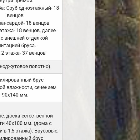
нутри прямой.
а: Сруб одноэтажный- 18
венцов
мансардой- 18 венцов
 этажа- 18 венцов, далее
 с внешней отделкой
итацией бруса.
 2 этажа- 37 венцов
ноджутовое полотно).
илированный брус
ой влажности, сечением
90х140 мм.
е: доска естественной
и 40х100 мм. (дома с
 в 1,5 этажа). Брусовые:
илированный брус