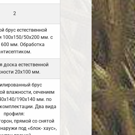
2
й брус естественной
 100х150/50х200 мм. с
 600 мм. Обработка
антисептиком.
я доска естественной
ности 20х100 мм.
илированный брус
ой влажности, сечением
40х140/190х140 мм. по
комплектации. Два вида
профиля:
сторон, прямой со снятой
Снаружи под «блок- хаус»,