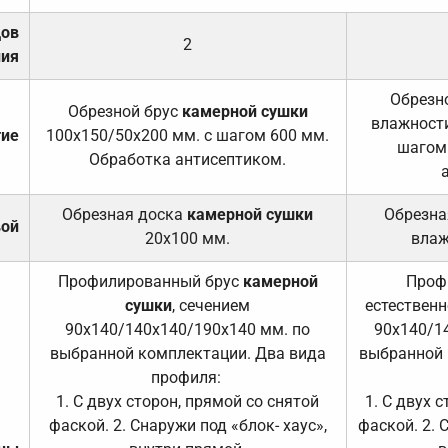
дов
2
ния
Обрезно
Обрезной брус
камерной сушки
влажности
тие
100х150/50х200 мм. с шагом 600 мм.
шагом
Обработка антисептиком.
Обрезная доска
камерной сушки
Обрезна
вой
20х100 мм.
влаж
Профилированный брус
камерной
Проф
сушки
, сечением
естественн
90х140/140х140/190х140 мм. по
90х140/1
выбранной комплектации. Два вида
выбранной 
профиля:
1. С двух сторон, прямой со снятой
1. С двух 
фаской. 2. Снаружи под «блок- хаус»,
фаской. 2. 