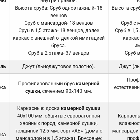
ены
внутри прямой.
в
Высота сруба: Сруб одноэтажный- 18
Высота сруб
венцов
Сруб с мансардой- 18 венцов
Сруб с 
Сруб в 1,5 этажа- 18 венцов, далее
Сруб в 1,5
каркас с внешней отделкой имитацией
каркас
бруса.
им
Сруб в 2 этажа- 37 венцов
Сруб в
ель
Джут (льноджутовое полотно).
Джут (ль
Проф
Профилированный брус
камерной
ажа
естественн
сушки
, сечением 90х140 мм.
Каркасные: доска
камерной сушки
40х100 мм, обшитые евровагонкой
Каркасны
хвойных пород, камерной сушки,
влажност
толщиной 12,5 мм. сорт «АВ» (дома с
мансардой и
ажа
мансардой и в 1,5 этажа). Брусовые:
проф