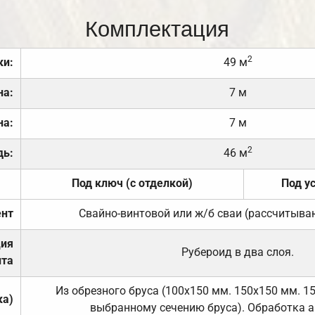
Комплектация
2
ки:
49 м
на:
7 м
на:
7 м
2
дь:
46 м
Под ключ (с отделкой)
Под у
нт
Свайно-винтовой или ж/б сваи (рассчитыва
ция
Рубероид в два слоя.
та
Из обрезного бруса (100х150 мм. 150х150 мм. 1
ка)
выбранному сечению бруса). Обработка а