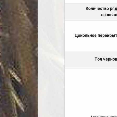
Количество ря
основа
Цокольное перекры
Пол черно