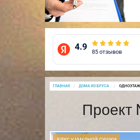
4.9
85
отзывов
ГЛАВНАЯ
ДОМА ИЗ БРУСА
CURRENT:
ОДНОЭТАЖ
Проект 
БРУС КАМЕРНОЙ СУШКИ