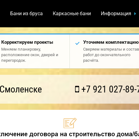
а
Бани из бруса
Каркасные бани
Информация
Корректируем проекты
Уточняем комплектацию
Меняем планировку,
Сверяем материалы и состав
расположение окон, дверей и
работ до окончательного
перегородок.
расчёта.
 Смоленске
+7 921 027-89-