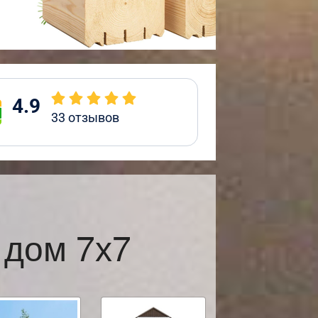
4.9
33
отзывов
 дом 7х7