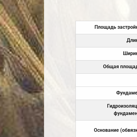
Площадь застрой
Дли
Шири
Общая площа
Фундаме
Гидроизоля
фундамен
Основание (обвяз