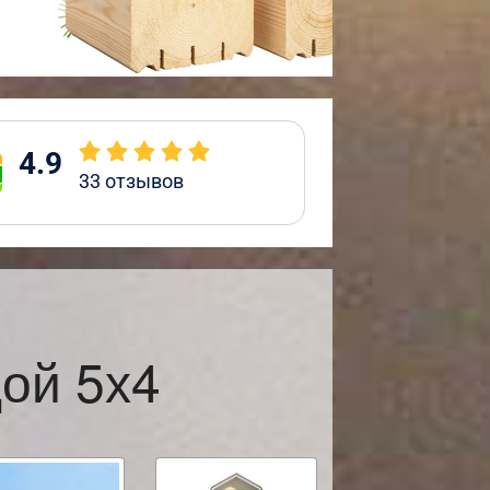
4.9
33
отзывов
ой 5х4