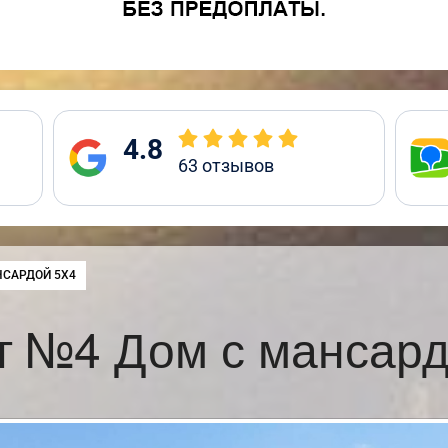
4.8
63
отзывов
НСАРДОЙ 5Х4
т №4 Дом с мансард