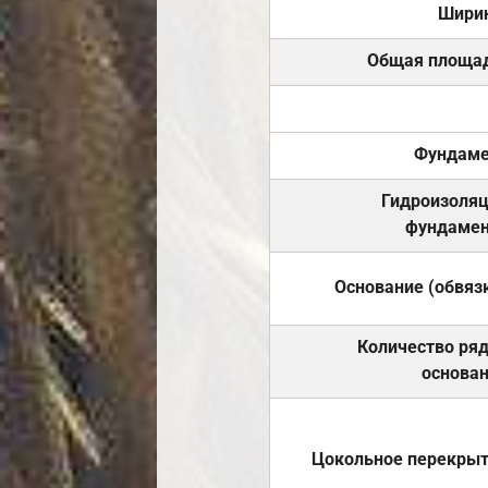
Шири
Общая площа
Фундаме
Гидроизоля
фундамен
Основание (обвяз
Количество ря
основа
Цокольное перекры