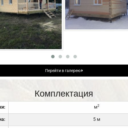
Перейти в галерею
Комплектация
2
ки:
м
на:
5 м