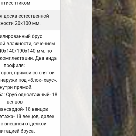
антисептиком.
я доска естественной
ности 20х100 мм.
илированный брус
ой влажности, сечением
40х140/190х140 мм. по
комплектации. Два вида
профиля:
сторон, прямой со снятой
Снаружи под «блок- хаус»,
нутри прямой.
а: Сруб одноэтажный- 18
венцов
мансардой- 18 венцов
 этажа- 18 венцов, далее
 с внешней отделкой
итацией бруса.