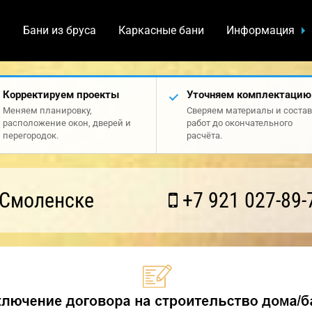
а
Бани из бруса
Каркасные бани
Информация
Корректируем проекты
Уточняем комплектацию
Меняем планировку,
Сверяем материалы и состав
расположение окон, дверей и
работ до окончательного
перегородок.
расчёта.
 Смоленске
+7 921 027-89-