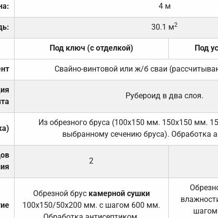
на:
4 м
2
дь:
30.1 м
Под ключ (с отделкой)
Под у
нт
Свайно-винтовой или ж/б сваи (рассчитыва
ция
Рубероид в два слоя.
та
Из обрезного бруса (100х150 мм. 150х150 мм. 1
ка)
выбранному сечению бруса). Обработка а
дов
2
ния
Обрезно
Обрезной брус
камерной сушки
влажности
тие
100х150/50х200 мм. с шагом 600 мм.
шагом
Обработка антисептиком.