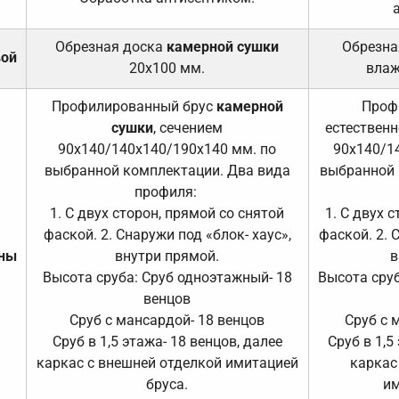
Обрезная доска
камерной сушки
Обрезна
вой
20х100 мм.
влаж
Профилированный брус
камерной
Проф
сушки
, сечением
естественн
90х140/140х140/190х140 мм. по
90х140/1
выбранной комплектации. Два вида
выбранной 
профиля:
1. С двух сторон, прямой со снятой
1. С двух 
фаской. 2. Снаружи под «блок- хаус»,
фаской. 2. 
ены
внутри прямой.
в
Высота сруба: Сруб одноэтажный- 18
Высота сруб
венцов
Сруб с мансардой- 18 венцов
Сруб с 
Сруб в 1,5 этажа- 18 венцов, далее
Сруб в 1,5
каркас с внешней отделкой имитацией
каркас
бруса.
им