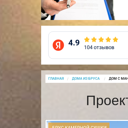
4.9
104
отзывов
ГЛАВНАЯ
ДОМА ИЗ БРУСА
CURRENT:
ДОМ С МА
Проек
БРУС КАМЕРНОЙ СУШКИ