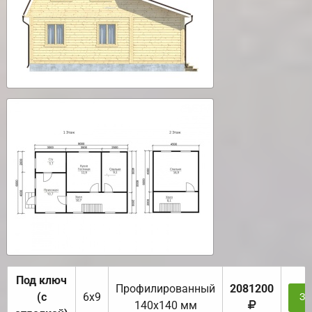
Под ключ
Профилированный
2081200
(с
6х9
За
140х140 мм