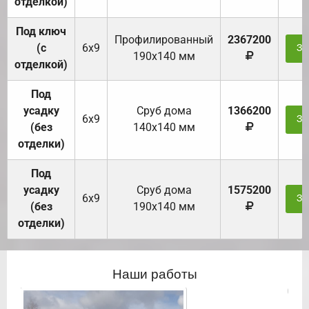
отделкой)
Под ключ
Профилированный
2367200
(с
6х9
За
190х140 мм
отделкой)
Под
усадку
Cруб дома
1366200
6х9
За
(без
140х140 мм
отделки)
Под
усадку
Cруб дома
1575200
6х9
За
(без
190х140 мм
отделки)
Наши работы