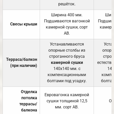
решёток.
Ширина 400 мм.
Шир
Подшиваются вагонкой
Подшива
Свесы крыши
камерной сушки, сорт
камерн
АВ.
Устанавливаются
Уста
опорные столбы из
опорн
строганного бруса
строг
Терраса/балкон
камерной сушки
естеств
(при наличии)
140х140 мм. с
140
компенсационными
компе
болтами под усадку.
болтам
Отделка
Евровагонка камерной
потолка
сушки толщиной 12,5
От
террасы/
мм. сорт АВ.
балкона