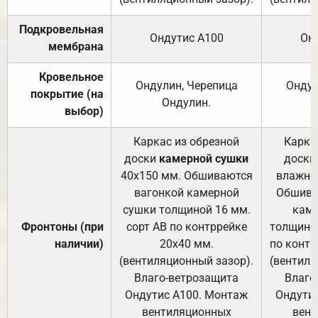
Подкровельная
Ондутис А100
Он
мембрана
Кровельное
Ондулин, Черепица
Ондул
покрытие (на
Ондулин.
выбор)
Каркас из обрезной
Карка
доски
камерной сушки
доски
40х150 мм. Обшиваются
влажно
вагонкой камерной
Обшива
сушки толщиной 16 мм.
каме
Фронтоны (при
сорт АВ по контррейке
толщиной
наличии)
20х40 мм.
по контр
(вентиляционный зазор).
(вентиля
Влаго-ветрозащита
Влаго
Ондутис А100. Монтаж
Ондути
вентиляционных
вент