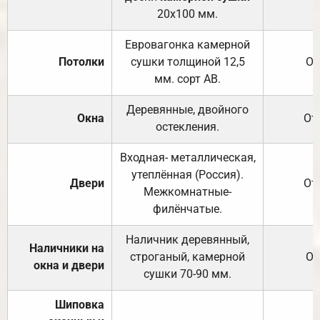
20х100 мм.
Евровагонка камерной
Потолки
сушки толщиной 12,5
От
мм. сорт АВ.
Деревянные, двойного
Окна
От
остекления.
Входная- металлическая,
утеплённая (Россия).
Двери
От
Межкомнатные-
филёнчатые.
Наличник деревянный,
Наличники на
строганый, камерной
От
окна и двери
сушки 70-90 мм.
Шиповка