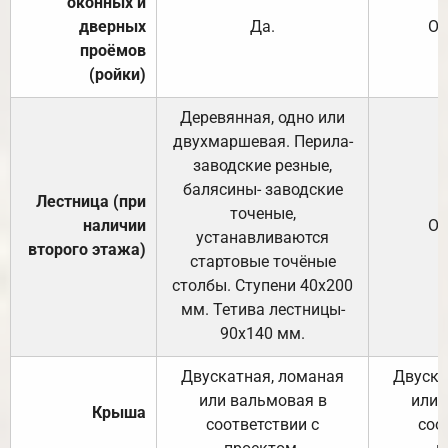
оконных и
дверных
Да.
От
проёмов
(ройки)
Деревянная, одно или
двухмаршевая. Перила-
заводские резные,
балясины- заводские
Лестница (при
точеные,
наличии
От
устанавливаются
второго этажа)
стартовые точёные
столбы. Ступени 40х200
мм. Тетива лестницы-
90х140 мм.
Двускатная, ломаная
Двуска
или вальмовая в
или 
Крыша
соответствии с
соо