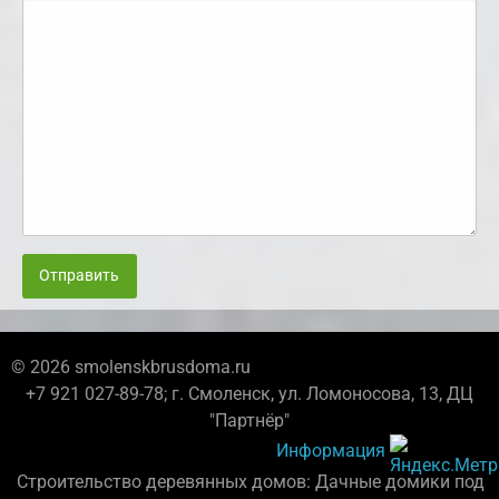
Отправить
© 2026 smolenskbrusdoma.ru
+7 921 027-89-78; г. Смоленск, ул. Ломоносова, 13, ДЦ
"Партнёр"
Информация
Строительство деревянных домов: Дачные домики под