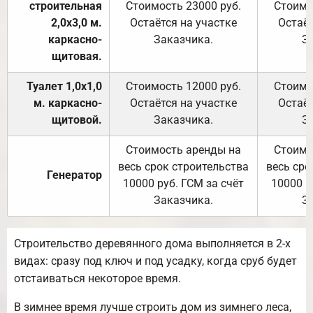
строительная
Стоимость 23000 руб.
Стоимо
2,0х3,0 м.
Остаётся на участке
Остаёт
каркасно-
Заказчика.
З
щитовая.
Туалет 1,0х1,0
Стоимость 12000 руб.
Стоимо
м. каркасно-
Остаётся на участке
Остаёт
щитовой.
Заказчика.
З
Стоимость аренды на
Стоимо
весь срок строительства
весь сро
Генератор
10000 руб. ГСМ за счёт
10000 р
Заказчика.
З
Строительство деревянного дома выполняется в 2-х
видах: сразу под ключ и под усадку, когда сруб будет
отстаиваться некоторое время.
В зимнее время лучше строить дом из зимнего леса,