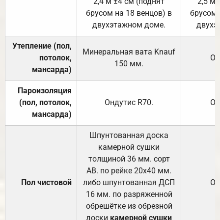
2,4 м ±4 см (поднят
2,5 м 
брусом на 18 венцов) в
брусом 
двухэтажном доме.
двухэ
Утепление (пол,
Минеральная вата
Knauf
потолок,
От
150
мм.
мансарда)
Пароизоляция
(пол, потолок,
Ондутис
R70
.
От
мансарда)
Шпунтованная доска
камерной сушки
толщиной 36 мм. сорт
АВ. по рейке 20х40 мм.
Пол чистовой
либо шпунтованная ДСП
От
16 мм. по разряженной
обрешётке из обрезной
доски
камерной сушки