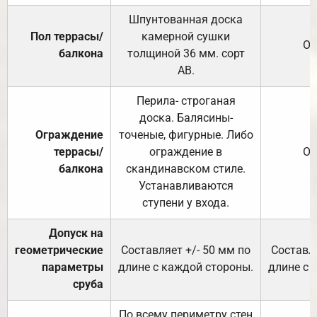
Шпунтованная доска
Пол террасы/
камерной сушки
От
балкона
толщиной 36 мм. сорт
АВ.
Перила- строганая
доска. Балясины-
Ограждение
точеные, фигурные. Либо
террасы/
ограждение в
От
балкона
скандинавском стиле.
Устанавливаются
ступени у входа.
Допуск на
геометрические
Составляет +/- 50 мм по
Составля
параметры
длине с каждой стороны.
длине с 
сруба
По всему периметру стен