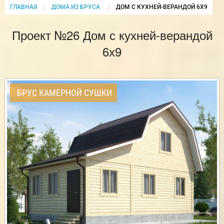
ГЛАВНАЯ
ДОМА ИЗ БРУСА
CURRENT:
ДОМ С КУХНЕЙ-ВЕРАНДОЙ 6Х9
Проект №26 Дом с кухней-верандой
6х9
БРУС КАМЕРНОЙ СУШКИ