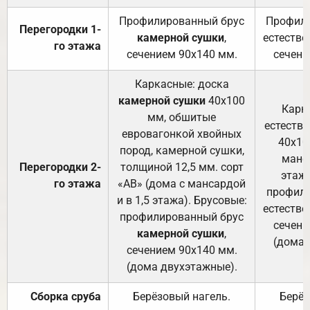
Профилированный брус
Профили
Перегородки 1-
камерной сушки
,
естестве
го этажа
сечением 90х140 мм.
сечени
Каркасные: доска
камерной сушки
40х100
Карк
мм, обшитые
естеств
евровагонкой хвойных
40х10
пород, камерной сушки,
манса
Перегородки 2-
толщиной 12,5 мм. сорт
этажа
го этажа
«АВ» (дома с мансардой
профили
и в 1,5 этажа). Брусовые:
естестве
профилированный брус
сечени
камерной сушки
,
(дома 
сечением 90х140 мм.
(дома двухэтажные).
Сборка сруба
Берёзовый нагель.
Берёз