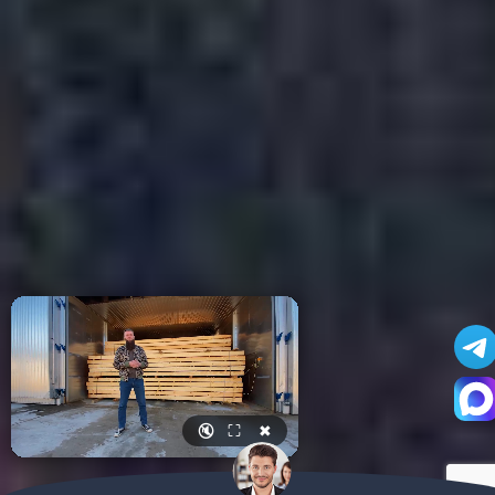
🔇
⛶
✖