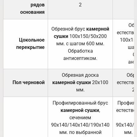
рядов
2
основания
Обр
Обрезной брус
камерной
естеств
сушки
100х150/50х200
Цокольное
100х15
мм. с шагом 600 мм.
перекрытие
шаг
Обработка
О
антисептиком.
ант
Обрезная доска
Обр
Пол черновой
камерной сушки
20х100
естеств
мм.
2
Профилированный брус
Профили
камерной сушки
,
естестве
сечением
с
90х140/140х140/190х140
90х140/
мм. по выбранной
мм. 