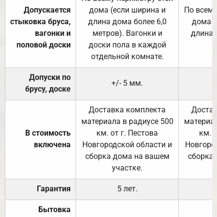
Допускается
дома (если ширина и
По всему
стыковка бруса,
длина дома более 6,0
дома (
вагонки и
метров). Вагонки и
длина 
половой доски
доски пола в каждой
отдельной комнате.
Допуски по
+/- 5 мм.
брусу, доске
Доставка комплекта
Достав
материала в радиусе 500
материал
В стоимость
км. от г. Пестова
км. 
включена
Новгородской области и
Новгоро
сборка дома на вашем
сборка
участке.
Гарантия
5 лет.
Бытовка