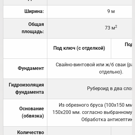
Ширина:
9 м
Общая
2
73 м
площадь:
Под 
Под ключ (с отделкой)
Свайно-винтовой или ж/б сваи (р
Фундамент
отдельно).
Гидроизоляция
Рубероид в два слоя
фундамента
Из обрезного бруса (100х150 мм.
Основание
150х200 мм. согласно выбранному с
(обвязка)
Обработка антисептик
Количество