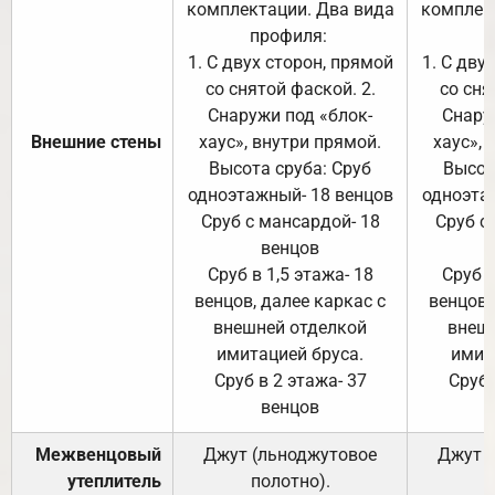
комплектации. Два вида
комплек
профиля:
п
1. С двух сторон, прямой
1. С дву
со снятой фаской. 2.
со сня
Снаружи под «блок-
Снару
Внешние стены
хаус», внутри прямой.
хаус», 
Высота сруба: Сруб
Высот
одноэтажный- 18 венцов
одноэта
Сруб с мансардой- 18
Сруб с
венцов
Сруб в 1,5 этажа- 18
Сруб в
венцов, далее каркас с
венцов,
внешней отделкой
внеш
имитацией бруса.
имит
Сруб в 2 этажа- 37
Сруб 
венцов
Межвенцовый
Джут (льноджутовое
Джут 
утеплитель
полотно).
п