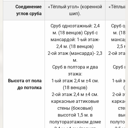
Соединение
«Тёплый угол» (коренной
«Тёплый 
углов сруба
шип).
Сруб одноэтажный: 2,4
Сруб од
м. (18 венцов) Сруб с
м. (18
мансардой: 1-ый этаж-
мансард
2,4 м. (18 венцов)
2,5 м
2-ой этаж (мансарда)- 2,3
2-ой этаж
м.
Сруб в полтора и два
Сруб в
этажа:
Высота от пола
1-ый этаж 2,4 м ±4 см.
1-ый эт
до потолка
(18 венцов)
(1
2-ой этаж 2,4 м ±4 см.
2-ой эт
каркасные аттиковые
каркас
стены (боковые)
стен
высотой 1,5 м. в
высо
полутораэтажном доме
полутор