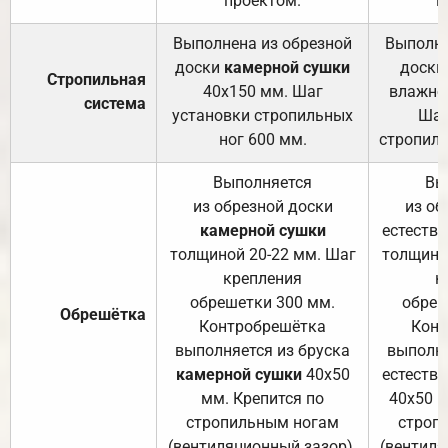
проектом.
п
Выполнена из обрезной
Выполне
доски
камерной сушки
доски
Стропильная
40х150 мм. Шаг
влажно
система
установки стропильных
Шаг
ног 600 мм.
стропиль
Выполняется
Вы
из обрезной доски
из об
камерной сушки
естеств
толщиной 20-22 мм. Шаг
толщино
крепления
к
обрешетки 300 мм.
обреш
Обрешётка
Контробрешётка
Конт
выполняется из бруска
выполня
камерной сушки
40х50
естеств
мм. Крепится по
40х50 м
стропильным ногам
строп
(вентиляционный зазор).
(вентиля