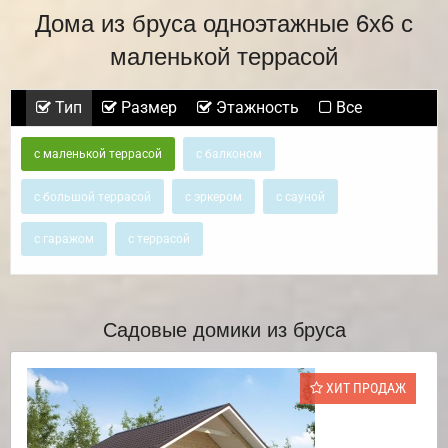
Дома из бруса одноэтажные 6х6 с
маленькой террасой
Тип
Размер
Этажность
Все
с маленькой террасой
с балконом
с большой террасой
с эркером
с сауной
с гаражом
с террасой
Садовые домики из бруса
ХИТ ПРОДАЖ